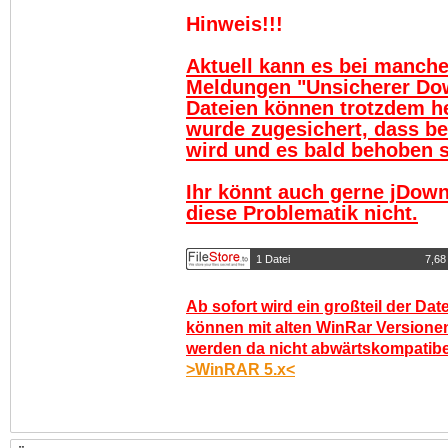
Hinweis!!!
Aktuell kann es bei manch
Meldungen "Unsicherer Do
Dateien können trotzdem h
wurde zugesichert, dass be
wird und es bald behoben se
Ihr könnt auch gerne jDown
diese Problematik nicht.
1 Datei
7,68
Ab sofort wird ein großteil der Dat
können mit alten WinRar Versionen
werden da nicht abwärtskompatibel.
>WinRAR 5.x<