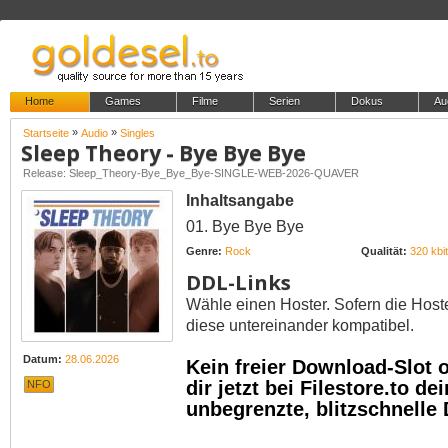
Home
Games
Filme
Serien
Dokus
Au
»
»
Startseite
Audio
Singles
Sleep Theory - Bye Bye Bye
Release: Sleep_Theory-Bye_Bye_Bye-SINGLE-WEB-2026-QUAVER
Inhaltsangabe
01. Bye Bye Bye
Genre:
Rock
Qualität:
320 kbit
DDL-Links
Wähle einen Hoster. Sofern die Host
diese untereinander kompatibel.
Datum:
28.06.2026
Kein freier Download-Slot
dir jetzt bei Filestore.to 
NFO
unbegrenzte, blitzschnelle