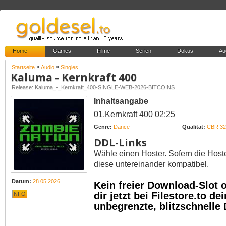
Home
Games
Filme
Serien
Dokus
Au
»
»
Startseite
Audio
Singles
Kaluma - Kernkraft 400
Release: Kaluma_-_Kernkraft_400-SINGLE-WEB-2026-BITCOINS
Inhaltsangabe
01.Kernkraft 400 02:25
Genre:
Dance
Qualität:
CBR 32
DDL-Links
Wähle einen Hoster. Sofern die Host
diese untereinander kompatibel.
Datum:
28.05.2026
Kein freier Download-Slot
dir jetzt bei Filestore.to 
NFO
unbegrenzte, blitzschnelle