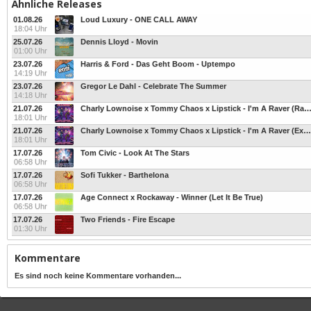
Ähnliche Releases
01.08.26
Loud Luxury - ONE CALL AWAY
18:04 Uhr
25.07.26
Dennis Lloyd - Movin
01:00 Uhr
23.07.26
Harris & Ford - Das Geht Boom - Uptempo
14:19 Uhr
23.07.26
Gregor Le Dahl - Celebrate The Summer
14:18 Uhr
21.07.26
Charly Lownoise x Tommy Chaos x Lipstick - I'm A Raver (Radi
18:01 Uhr
21.07.26
Charly Lownoise x Tommy Chaos x Lipstick - I'm A Raver (Extended Mix)
18:01 Uhr
17.07.26
Tom Civic - Look At The Stars
06:58 Uhr
17.07.26
Sofi Tukker - Barthelona
06:58 Uhr
17.07.26
Age Connect x Rockaway - Winner (Let It Be True)
06:58 Uhr
17.07.26
Two Friends - Fire Escape
01:30 Uhr
Kommentare
Es sind noch keine Kommentare vorhanden...