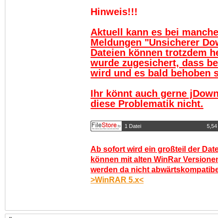
Hinweis!!!
Aktuell kann es bei manch
Meldungen "Unsicherer Do
Dateien können trotzdem h
wurde zugesichert, dass be
wird und es bald behoben se
Ihr könnt auch gerne jDown
diese Problematik nicht.
1 Datei
5,54
Ab sofort wird ein großteil der Dat
können mit alten WinRar Versionen
werden da nicht abwärtskompatibel.
>WinRAR 5.x<