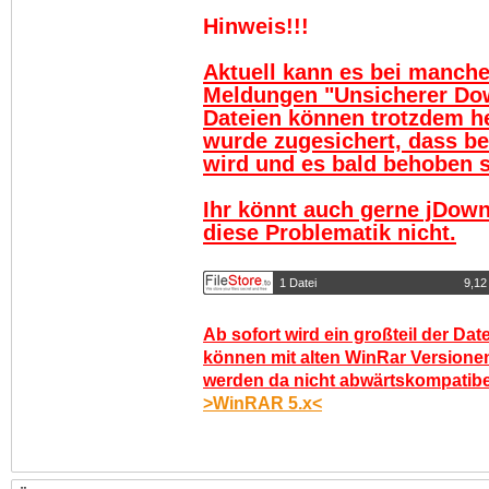
Hinweis!!!
Aktuell kann es bei manch
Meldungen "Unsicherer Do
Dateien können trotzdem h
wurde zugesichert, dass be
wird und es bald behoben se
Ihr könnt auch gerne jDown
diese Problematik nicht.
1 Datei
9,12
Ab sofort wird ein großteil der Dat
können mit alten WinRar Versionen
werden da nicht abwärtskompatibel.
>WinRAR 5.x<