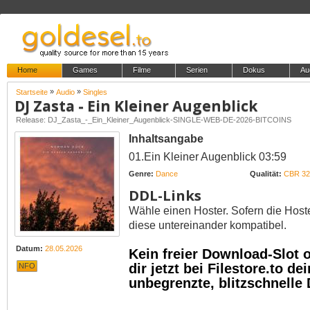
Home
Games
Filme
Serien
Dokus
Au
»
»
Startseite
Audio
Singles
DJ Zasta - Ein Kleiner Augenblick
Release: DJ_Zasta_-_Ein_Kleiner_Augenblick-SINGLE-WEB-DE-2026-BITCOINS
Inhaltsangabe
01.Ein Kleiner Augenblick 03:59
Genre:
Dance
Qualität:
CBR 32
DDL-Links
Wähle einen Hoster. Sofern die Host
diese untereinander kompatibel.
Datum:
28.05.2026
Kein freier Download-Slot
dir jetzt bei Filestore.to 
NFO
unbegrenzte, blitzschnelle