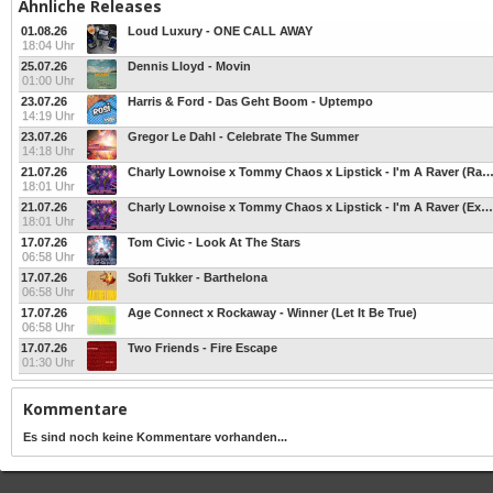
Ähnliche Releases
01.08.26
Loud Luxury - ONE CALL AWAY
18:04 Uhr
25.07.26
Dennis Lloyd - Movin
01:00 Uhr
23.07.26
Harris & Ford - Das Geht Boom - Uptempo
14:19 Uhr
23.07.26
Gregor Le Dahl - Celebrate The Summer
14:18 Uhr
21.07.26
Charly Lownoise x Tommy Chaos x Lipstick - I'm A Raver (Radi
18:01 Uhr
21.07.26
Charly Lownoise x Tommy Chaos x Lipstick - I'm A Raver (Extended Mix)
18:01 Uhr
17.07.26
Tom Civic - Look At The Stars
06:58 Uhr
17.07.26
Sofi Tukker - Barthelona
06:58 Uhr
17.07.26
Age Connect x Rockaway - Winner (Let It Be True)
06:58 Uhr
17.07.26
Two Friends - Fire Escape
01:30 Uhr
Kommentare
Es sind noch keine Kommentare vorhanden...