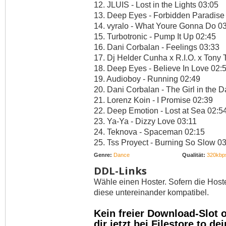
12. JLUIS - Lost in the Lights 03:05
13. Deep Eyes - Forbidden Paradise
14. vyralo - What Youre Gonna Do 0
15. Turbotronic - Pump It Up 02:45
16. Dani Corbalan - Feelings 03:33
17. Dj Helder Cunha x R.I.O. x Tony 
18. Deep Eyes - Believe In Love 02:
19. Audioboy - Running 02:49
20. Dani Corbalan - The Girl in the D
21. Lorenz Koin - I Promise 02:39
22. Deep Emotion - Lost at Sea 02:5
23. Ya-Ya - Dizzy Love 03:11
24. Teknova - Spaceman 02:15
25. Tss Proyect - Burning So Slow 0
Genre:
Dance
Qualität:
320kbp
DDL-Links
Wähle einen Hoster. Sofern die Host
diese untereinander kompatibel.
Kein freier Download-Slot
dir jetzt bei Filestore.to 