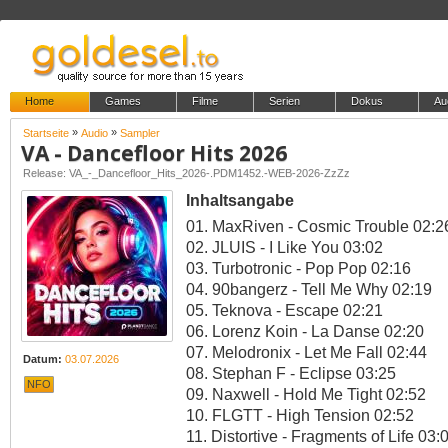
Home
Games
Filme
Serien
Dokus
Au
»
»
Startseite
Audio
Sampler
VA - Dancefloor Hits 2026
Release: VA_-_Dancefloor_Hits_2026-.PDM1452.-WEB-2026-ZzZz
Inhaltsangabe
01. MaxRiven - Cosmic Trouble 02:2
02. JLUIS - I Like You 03:02
03. Turbotronic - Pop Pop 02:16
04. 90bangerz - Tell Me Why 02:19
05. Teknova - Escape 02:21
06. Lorenz Koin - La Danse 02:20
07. Melodronix - Let Me Fall 02:44
Datum:
03.07.2026
08. Stephan F - Eclipse 03:25
NFO
09. Naxwell - Hold Me Tight 02:52
10. FLGTT - High Tension 02:52
11. Distortive - Fragments of Life 03: