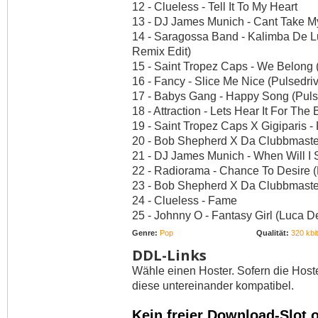
12 - Clueless - Tell It To My Heart
13 - DJ James Munich - Cant Take M
14 - Saragossa Band - Kalimba De 
Remix Edit)
15 - Saint Tropez Caps - We Belong
16 - Fancy - Slice Me Nice (Pulsedri
17 - Babys Gang - Happy Song (Puls
18 - Attraction - Lets Hear It For The
19 - Saint Tropez Caps X Gigiparis - P
20 - Bob Shepherd X Da Clubbmaster
21 - DJ James Munich - When Will I
22 - Radiorama - Chance To Desire (
23 - Bob Shepherd X Da Clubbmaste
24 - Clueless - Fame
25 - Johnny O - Fantasy Girl (Luca 
Genre:
Pop
Qualität:
320 kbit
DDL-Links
Wähle einen Hoster. Sofern die Host
diese untereinander kompatibel.
Kein freier Download-Slot