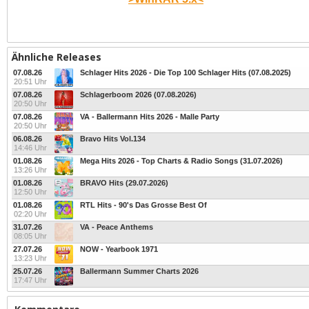
Ähnliche Releases
07.08.26
Schlager Hits 2026 - Die Top 100 Schlager Hits (07.08.2025)
20:51 Uhr
07.08.26
Schlagerboom 2026 (07.08.2026)
20:50 Uhr
07.08.26
VA - Ballermann Hits 2026 - Malle Party
20:50 Uhr
06.08.26
Bravo Hits Vol.134
14:46 Uhr
01.08.26
Mega Hits 2026 - Top Charts & Radio Songs (31.07.2026)
13:26 Uhr
01.08.26
BRAVO Hits (29.07.2026)
12:50 Uhr
01.08.26
RTL Hits - 90's Das Grosse Best Of
02:20 Uhr
31.07.26
VA - Peace Anthems
08:05 Uhr
27.07.26
NOW - Yearbook 1971
13:23 Uhr
25.07.26
Ballermann Summer Charts 2026
17:47 Uhr