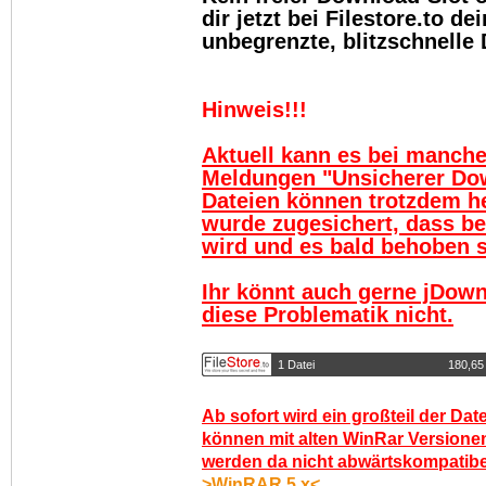
dir jetzt bei Filestore.to 
unbegrenzte, blitzschnelle
Hinweis!!!
Aktuell kann es bei manch
Meldungen "Unsicherer Do
Dateien können trotzdem h
wurde zugesichert, dass be
wird und es bald behoben se
Ihr könnt auch gerne jDown
diese Problematik nicht.
1 Datei
180,65
Ab sofort wird ein großteil der Dat
können mit alten WinRar Versionen
werden da nicht abwärtskompatibel.
>WinRAR 5.x<