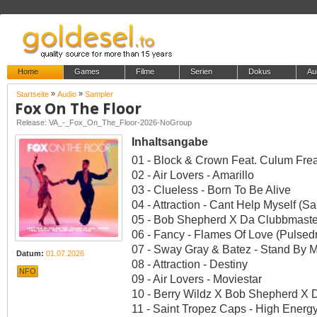
Home
Games
Filme
Serien
Dokus
Au
»
»
Startseite
Audio
Sampler
Fox On The Floor
Release: VA_-_Fox_On_The_Floor-2026-NoGroup
Inhaltsangabe
01 - Block & Crown Feat. Culum Frea 
02 - Air Lovers - Amarillo
03 - Clueless - Born To Be Alive
04 - Attraction - Cant Help Myself (
05 - Bob Shepherd X Da Clubbmaster
06 - Fancy - Flames Of Love (Pulsedr
07 - Sway Gray & Batez - Stand By 
Datum:
01.07.2026
08 - Attraction - Destiny
NFO
09 - Air Lovers - Moviestar
10 - Berry Wildz X Bob Shepherd X 
11 - Saint Tropez Caps - High Energy