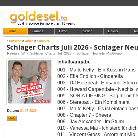
Home
Games
Filme
Serien
Dokus
Au
»
»
Startseite
Audio
Sampler
Schlager Charts Juli 2026 - Schlager Ne
Release: VA_-_Schlager_Charts_Juli_2026_-_Schlager_Neuheiten-NoGroup
Inhaltsangabe
001 - Maite Kelly - Ein Kuss in Paris
002 - Ella Endlich - Cinderella
003 - DJ Herzbeat - Einsamer Stern 
004 - Howard Carpendale - Nachts, we
005 - SONIA LIEBING - Sag ihr nicht
006 - Stereoact - Ein Kompliment
007 - Maite Kelly - Es ist einfach pas
Datum:
01.07.2026
008 - Chapter 7 - Sheera
NFO
009 - Jay Alexander - Im Sturm
010 - Vanessa Mai - Ich sterb für dich
011 - Vincent Gross - Amore mit Mio