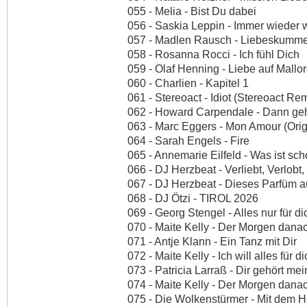
055 - Melia - Bist Du dabei
056 - Saskia Leppin - Immer wieder w
057 - Madlen Rausch - Liebeskummer 
058 - Rosanna Rocci - Ich fühl Dich
059 - Olaf Henning - Liebe auf Mallo
060 - Charlien - Kapitel 1
061 - Stereoact - Idiot (Stereoact Re
062 - Howard Carpendale - Dann geh 
063 - Marc Eggers - Mon Amour (Orig
064 - Sarah Engels - Fire
065 - Annemarie Eilfeld - Was ist s
066 - DJ Herzbeat - Verliebt, Verlobt
067 - DJ Herzbeat - Dieses Parfüm a
068 - DJ Ötzi - TIROL 2026
069 - Georg Stengel - Alles nur für di
070 - Maite Kelly - Der Morgen dan
071 - Antje Klann - Ein Tanz mit Dir
072 - Maite Kelly - Ich will alles für d
073 - Patricia Larraß - Dir gehört me
074 - Maite Kelly - Der Morgen dana
075 - Die Wolkenstürmer - Mit dem 