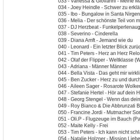
033 - Vanessa & Giovanni - Meine M
034 - Joey Heindle - Schwer zu erkl
035 - Ibo - Bungalow in Santa Nirg
036 - Melia - Der schönste Teil von m
037 - DJ Herzbeat - Funkelperlenau
038 - Severino - Cinderella
039 - Diana Amft - Jemand wie du
040 - Leonard - Ein letzter Blick zurü
041 - Tim Peters - Herz an Herz Rel
042 - Olaf der Flipper - Weltklasse 
043 - Adriana - Männer Männer
044 - Bella Vista - Das geht mir wirkl
045 - Ben Zucker - Herz zu und durc
046 - Aileen Sager - Rosarote Wolke
047 - Stefanie Hertel - Hör auf dein
048 - Georg Stengel - Wenn das dein
049 - Roy Bianco & Die Abbrunzati B
050 - Francine Jordi - Mutmacher So
051 - Oli.P - Flugzeuge im Bauch (Par
052 - Maite Kelly - Frei
053 - Tim Peters - Ich kann nicht sch
054 - Natalie Holzner - Mission Lieb