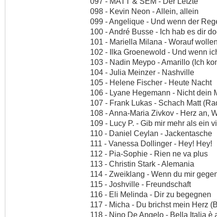
097 - MATT & SEM - Der Letzte
098 - Kevin Neon - Allein, allein
099 - Angelique - Und wenn der Rege
100 - André Busse - Ich hab es dir d
101 - Mariella Milana - Worauf wolle
102 - Ilka Groenewold - Und wenn ic
103 - Nadin Meypo - Amarillo (Ich k
104 - Julia Meinzer - Nashville
105 - Helene Fischer - Heute Nacht
106 - Lyane Hegemann - Nicht dein
107 - Frank Lukas - Schach Matt (Rad
108 - Anna-Maria Zivkov - Herz an, W
109 - Lucy P. - Gib mir mehr als ein vi
110 - Daniel Ceylan - Jackentasche
111 - Vanessa Dollinger - Hey! Hey!
112 - Pia-Sophie - Rien ne va plus
113 - Christin Stark - Alemania
114 - Zweiklang - Wenn du mir gegen
115 - Joshville - Freundschaft
116 - Eli Melinda - Dir zu begegnen
117 - Micha - Du brichst mein Herz (
118 - Nino De Angelo - Bella Italia è