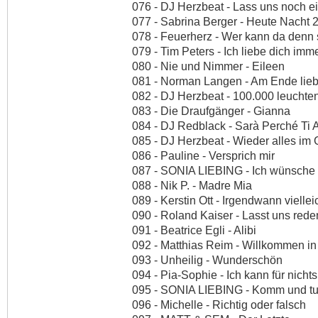
076 - DJ Herzbeat - Lass uns noch e
077 - Sabrina Berger - Heute Nacht 
078 - Feuerherz - Wer kann da denn
079 - Tim Peters - Ich liebe dich imm
080 - Nie und Nimmer - Eileen
081 - Norman Langen - Am Ende lieb
082 - DJ Herzbeat - 100.000 leuchte
083 - Die Draufgänger - Gianna
084 - DJ Redblack - Sarà Perché Ti 
085 - DJ Herzbeat - Wieder alles im G
086 - Pauline - Versprich mir
087 - SONIA LIEBING - Ich wünsche 
088 - Nik P. - Madre Mia
089 - Kerstin Ott - Irgendwann vielle
090 - Roland Kaiser - Lasst uns rede
091 - Beatrice Egli - Alibi
092 - Matthias Reim - Willkommen in
093 - Unheilig - Wunderschön
094 - Pia-Sophie - Ich kann für nicht
095 - SONIA LIEBING - Komm und t
096 - Michelle - Richtig oder falsch