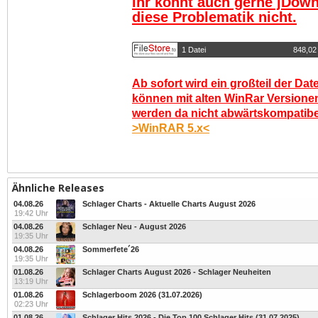
Ihr könnt auch gerne jDown
diese Problematik nicht.
1 Datei
848,02
Ab sofort wird ein großteil der Dat
können mit alten WinRar Versionen
werden da nicht abwärtskompatibel.
>WinRAR 5.x<
Ähnliche Releases
04.08.26
Schlager Charts - Aktuelle Charts August 2026
19:42 Uhr
04.08.26
Schlager Neu - August 2026
19:35 Uhr
04.08.26
Sommerfete´26
19:35 Uhr
01.08.26
Schlager Charts August 2026 - Schlager Neuheiten
13:19 Uhr
01.08.26
Schlagerboom 2026 (31.07.2026)
02:23 Uhr
01.08.26
Schlager Hits 2026 - Die Top 100 Schlager Hits (31.07.2025)