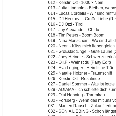
012 - Kerstin Ott - 1000 x Nein
013 - Julia Lindholm - Bleiben, wenn
014 - Lucas Cordalis - Wir sind reif fü
015 - DJ Herzbeat - Große Liebe (Re
016 - DJ Ötzi - Tirol
017 - Jay Alexander - Ob du
018 - Tim Peters - Boom Boom
019 - Nina Monschein - Wo sind all 
020 - Neon - Küss mich lieber gleich
021 - GroßstadtEngel - Gute Laune 
022 - Joey Heindle - Schwer zu erkl
023 - Oli.P - Weinst du (Party Edit)
024 - Eva Luginger - Heimliche Trän
025 - Natalie Holzner - Traumschiff
026 - Kerstin Ott - Rosalinde
027 - Daniel Sommer - Was ist letzte
028 - ADIAMA - Ich schieße dich zu
029 - Olaf Henning - Traumfrau
030 - Forsberg - Wenn das mit uns vo
031 - Madlen Rausch - Zukunft erfun
032 - SONIA LIEBING - Schon längst 