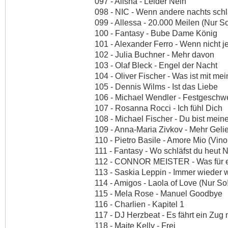
097 - Alisha - Leider Nein
098 - NIC - Wenn andere nachts schl
099 - Allessa - 20.000 Meilen (Nur S
100 - Fantasy - Bube Dame König
101 - Alexander Ferro - Wenn nicht j
102 - Julia Buchner - Mehr davon
103 - Olaf Bleck - Engel der Nacht
104 - Oliver Fischer - Was ist mit mei
105 - Dennis Wilms - Ist das Liebe
106 - Michael Wendler - Festgeschw
107 - Rosanna Rocci - Ich fühl Dich
108 - Michael Fischer - Du bist meine
109 - Anna-Maria Zivkov - Mehr Geli
110 - Pietro Basile - Amore Mio (Vin
111 - Fantasy - Wo schläfst du heut 
112 - CONNOR MEISTER - Was für e
113 - Saskia Leppin - Immer wieder wi
114 - Amigos - Laola of Love (Nur So
115 - Mela Rose - Manuel Goodbye
116 - Charlien - Kapitel 1
117 - DJ Herzbeat - Es fährt ein Zu
118 - Maite Kelly - Frei