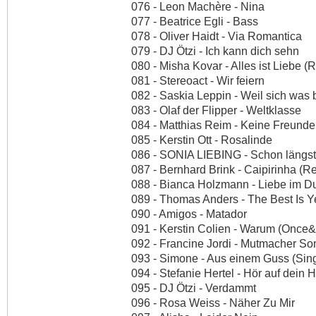
076 - Leon Machère - Nina
077 - Beatrice Egli - Bass
078 - Oliver Haidt - Via Romantica
079 - DJ Ötzi - Ich kann dich sehn
080 - Misha Kovar - Alles ist Liebe (
081 - Stereoact - Wir feiern
082 - Saskia Leppin - Weil sich was
083 - Olaf der Flipper - Weltklasse
084 - Matthias Reim - Keine Freunde b
085 - Kerstin Ott - Rosalinde
086 - SONIA LIEBING - Schon längst 
087 - Bernhard Brink - Caipirinha (R
088 - Bianca Holzmann - Liebe im D
089 - Thomas Anders - The Best Is 
090 - Amigos - Matador
091 - Kerstin Colien - Warum (Once
092 - Francine Jordi - Mutmacher So
093 - Simone - Aus einem Guss (Sin
094 - Stefanie Hertel - Hör auf dein
095 - DJ Ötzi - Verdammt
096 - Rosa Weiss - Näher Zu Mir