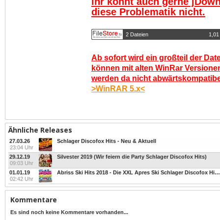
Ihr könnt auch gerne jDown
diese Problematik nicht.
2 Dateien
1,01
Ab sofort wird ein großteil der Dat
können mit alten WinRar Versionen
werden da nicht abwärtskompatibel.
>WinRAR 5.x<
Ähnliche Releases
27.03.26
Schlager Discofox Hits - Neu & Aktuell
23:04 Uhr
29.12.19
Silvester 2019 (Wir feiern die Party Schlager Discofox Hits)
09:03 Uhr
01.01.19
Abriss Ski Hits 2018 - Die XXL Apres Ski Schlager Discofox Hits bis zum Karneval und Fasching 2019
02:42 Uhr
Kommentare
Es sind noch keine Kommentare vorhanden...