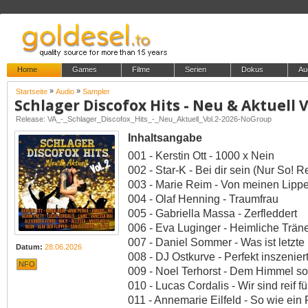
Home
Games
Filme
Serien
Dokus
Au
»
»
Startseite
Audio
Sampler
Schlager Discofox Hits - Neu & Aktuell V
Release: VA_-_Schlager_Discofox_Hits_-_Neu_Aktuell_Vol.2-2026-NoGroup
Inhaltsangabe
001 - Kerstin Ott - 1000 x Nein
002 - Star-K - Bei dir sein (Nur So! R
003 - Marie Reim - Von meinen Lipp
004 - Olaf Henning - Traumfrau
005 - Gabriella Massa - Zerfleddert
006 - Eva Luginger - Heimliche Trän
007 - Daniel Sommer - Was ist letzte
Datum:
28.06.2026
008 - DJ Ostkurve - Perfekt inszeniert
NFO
009 - Noel Terhorst - Dem Himmel s
010 - Lucas Cordalis - Wir sind reif fü
011 - Annemarie Eilfeld - So wie ein