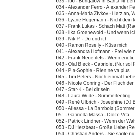
033 - Ibo - Bungalow in Santa Nirg
034 - Alexander Ferro - Alexander Fe
035 - Anna-Maria Zivkov - Herz an, W
036 - Lyane Hegemann - Nicht dein
037 - Frank Lukas - Schach Matt (Rad
038 - Ilka Groenewold - Und wenn ic
039 - Nik P. - Du und ich
040 - Ramon Roselly - Küss mich
041 - Alexandra Hofmann - Frei wie m
042 - Frank Neuenfels - Wenn endli
043 - Olaf Bleck - Cabriolet (Nur so!
044 - Pia-Sophie - Rien ne va plus
045 - Tim Peters - Noch einmal Liebe
046 - Nicole Conring - Der Fluch der
047 - Star-K - Bei dir sein
048 - Laura Wilde - Summerfeeling
049 - René Ulbrich - Josephine (DJ
050 - Allessa - La Bambola (Sommer
051 - Gabriella Massa - Dolce Vita
052 - Patrick Lindner - Wenn der Wah
053 - DJ Herzbeat - Große Liebe (Re
054 - Christian Anders - Sie sagte nu