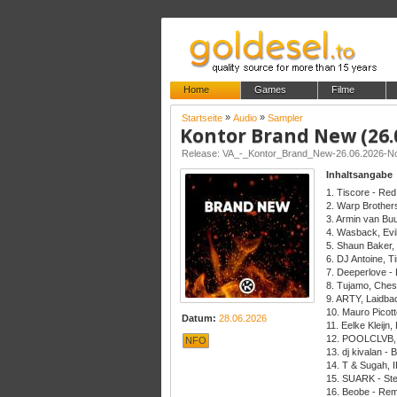
Home
Games
Filme
»
»
Startseite
Audio
Sampler
Kontor Brand New (26.
Release: VA_-_Kontor_Brand_New-26.06.2026-
Inhaltsangabe
1. Tiscore - Re
2. Warp Brother
3. Armin van Bu
4. Wasback, Evil
5. Shaun Baker, 
6. DJ Antoine, 
7. Deeperlove - 
8. Tujamo, Che
9. ARTY, Laidba
10. Mauro Picott
Datum:
28.06.2026
11. Eelke Kleijn
12. POOLCLVB, 
NFO
13. dj kivalan -
14. T & Sugah,
15. SUARK - Ste
16. Beobe - Re