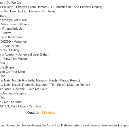
here Do We Go
DJ Paulette - Pennies From Heaven (DJ Paulettes In For a Pennies Remix)
 Ron Van Den Beuken, Menno - Run Away
amara
re Am Eye Vocal Mix
 Mary Jane - Behave
 - Rhum Agricole
 - Thiaw
Step in the Rhyme
 DIEGO - Vamonos
 - Feel For You
ot You Melting
hris Avedon - Junge auf dem Elefant
 - Blow That Whistle
loud 9
 It Simple
usion On Your Mind
d Me
aj Naik, Nicolle Rochelle, Manoo - Sorofe (Manoo Remix)
aj Naik, Nicolle Rochelle, Sasson (FR) - Sorofe (Sasson Remix)
rea, Arch, Cerrone - Give Me Love
 - Aint You Naughty
t Me
o Like The What
ATES, Mike Mago - Circulate
Qualität:
320 kbit/s
er. Sofern die Hoster die gleiche Anzahl an Dateien haben, sind diese untereinander kompati