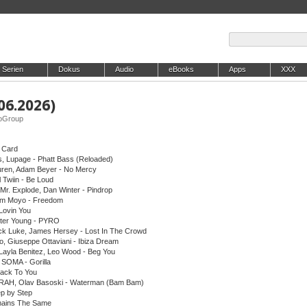
Serien
Dokus
Audio
eBooks
Apps
XXX
06.2026)
NoGroup
d Card
s, Lupage - Phatt Bass (Reloaded)
uren, Adam Beyer - No Mercy
 Twiin - Be Loud
Mr. Explode, Dan Winter - Pindrop
Tim Moyo - Freedom
Lovin You
ster Young - PYRO
ck Luke, James Hersey - Lost In The Crowd
o, Giuseppe Ottaviani - Ibiza Dream
, Layla Benitez, Leo Wood - Beg You
SOMA - Gorilla
 Back To You
 IRAH, Olav Basoski - Waterman (Bam Bam)
p by Step
mains The Same