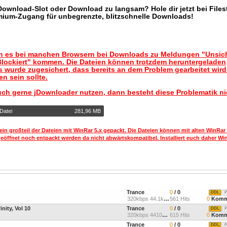
 Download-Slot oder Download zu langsam? Hole dir jetzt bei Files
mium-Zugang für unbegrenzte, blitzschnelle Downloads!
nn es bei manchen Browsern bei Downloads zu Meldungen "Unsic
lockiert" kommen. Die Dateien können trotzdem heruntergeladen
 wurde zugesichert, dass bereits an dem Problem gearbeitet wir
n sein sollte.
uch gerne jDownloader nutzen, dann besteht diese Problematik ni
Datei
281,96 MB
ein großteil der Dateien mit WinRar 5.x gepackt. Die Dateien können mit alten WinRar
geöffnet noch entpackt werden da nicht abwärtskompatibel. Installiert euch daher Win
Trance
0
/ 0
DDL
P
320kbps 44.1kHz Stereo
561 Hits
0
Komm
nity, Vol 10
Trance
0
/ 0
DDL
P
320kbps 4410kHz Full Ster
615 Hits
0
Komm
Trance
0
/ 0
DDL
P