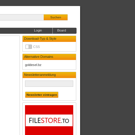
Suchen
Login
Board
Download-Typ & Style
CSS
Alternative Domains
goldesel.bz
Newsletteranmeldung