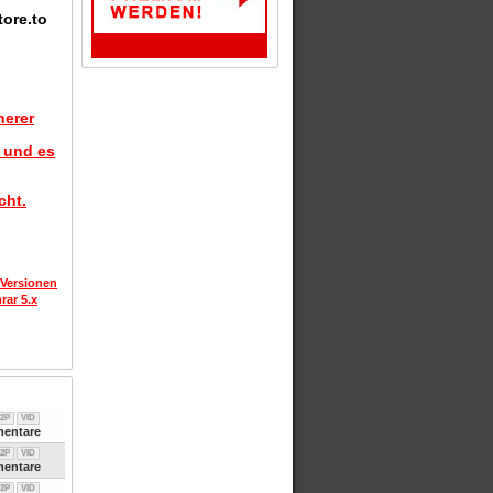
tore.to
herer
d und es
cht.
 Versionen
rar 5.x
2P
VID
entare
2P
VID
entare
2P
VID