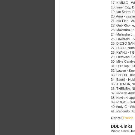
17. KIMMIC - W
18. Inner City, 
19. Ian Storm,
20. Aura - cast
21. Nik Fish - A
22. Gab Rhome,
23. Malandra Jr.
24. Malandra Jr.
25. Lowbrain - 
26. DIEGO SAN
27. D.O.D, Niina
28. KYANU - I G
29. Octavian, C
30. Mike Candys
31. DjTriTop - C
32. Lawen - Keep
33. B3BOX - Ill
34. Baccij - Hol
35. THEMBA, Nir
36. THEMBA, Nir
37. Nico de And
38. Kevin Knapp
39. RDGO - Ge
40. Andy C - Wh
41. Redondo, KO
Genre:
Trance
DDL-Links
Wähle einen Host