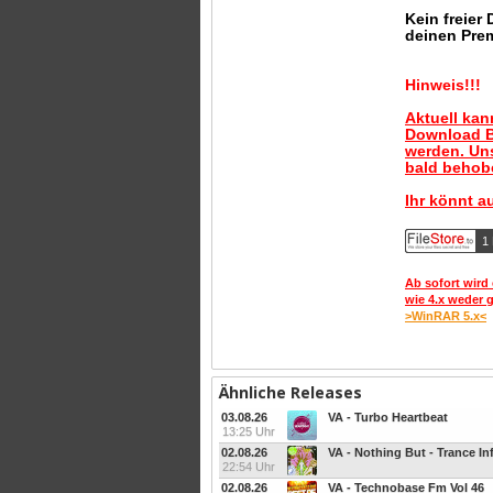
Kein freier
deinen Pre
Hinweis!!!
Aktuell ka
Download B
werden. Uns
bald behobe
Ihr könnt a
1 
Ab sofort wird 
wie 4.x weder 
>WinRAR 5.x<
Ähnliche Releases
03.08.26
VA - Turbo Heartbeat
13:25 Uhr
02.08.26
VA - Nothing But - Trance Infi
22:54 Uhr
02.08.26
VA - Technobase Fm Vol 46