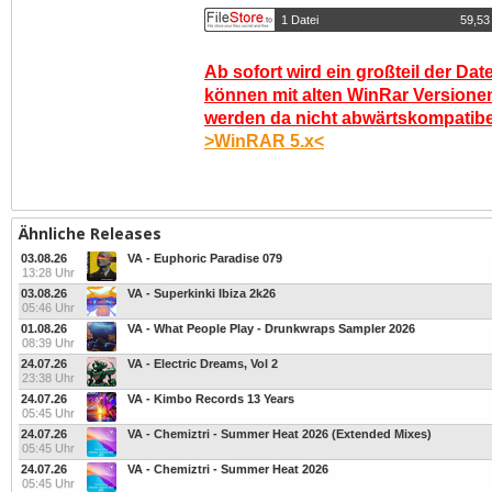
1 Datei
59,53
Ab sofort wird ein großteil der Dat
können mit alten WinRar Versionen
werden da nicht abwärtskompatibel.
>WinRAR 5.x<
Ähnliche Releases
03.08.26
VA - Euphoric Paradise 079
13:28 Uhr
03.08.26
VA - Superkinki Ibiza 2k26
05:46 Uhr
01.08.26
VA - What People Play - Drunkwraps Sampler 2026
08:39 Uhr
24.07.26
VA - Electric Dreams, Vol 2
23:38 Uhr
24.07.26
VA - Kimbo Records 13 Years
05:45 Uhr
24.07.26
VA - Chemiztri - Summer Heat 2026 (Extended Mixes)
05:45 Uhr
24.07.26
VA - Chemiztri - Summer Heat 2026
05:45 Uhr