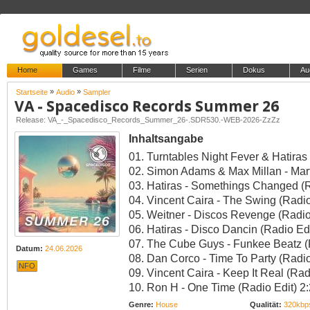
Home
Games
Filme
Serien
Dokus
Au
»
»
Startseite
Audio
Sampler
VA - Spacedisco Records Summer 26
Release: VA_-_Spacedisco_Records_Summer_26-.SDR530.-WEB-2026-ZzZz
Inhaltsangabe
01. Turntables Night Fever & Hatiras
02. Simon Adams & Max Millan - Mar
03. Hatiras - Somethings Changed (R
04. Vincent Caira - The Swing (Radio
05. Weitner - Discos Revenge (Radio
06. Hatiras - Disco Dancin (Radio Edi
07. The Cube Guys - Funkee Beatz (R
Datum:
24.06.2026
08. Dan Corco - Time To Party (Radio
NFO
09. Vincent Caira - Keep It Real (Rad
10. Ron H - One Time (Radio Edit) 2
Genre:
House
Qualität:
320kbp