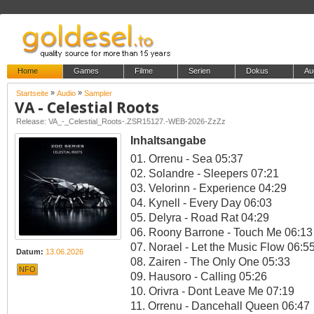
Home
Games
Filme
Serien
Dokus
Au
»
»
Startseite
Audio
Sampler
VA - Celestial Roots
Release: VA_-_Celestial_Roots-.ZSR15127.-WEB-2026-ZzZz
Inhaltsangabe
01. Orrenu - Sea 05:37
02. Solandre - Sleepers 07:21
03. Velorinn - Experience 04:29
04. Kynell - Every Day 06:03
05. Delyra - Road Rat 04:29
06. Roony Barrone - Touch Me 06:13
07. Norael - Let the Music Flow 06:5
Datum:
13.06.2026
08. Zairen - The Only One 05:33
NFO
09. Hausoro - Calling 05:26
10. Orivra - Dont Leave Me 07:19
11. Orrenu - Dancehall Queen 06:47