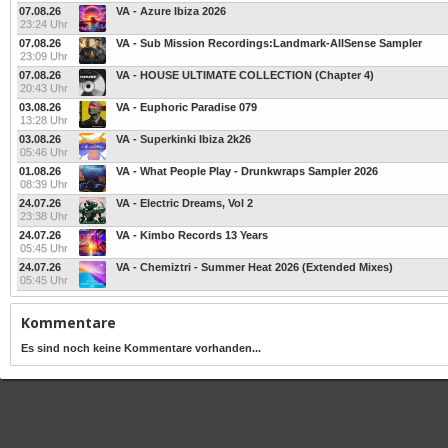
07.08.26
VA - Azure Ibiza 2026
23:24 Uhr
07.08.26
VA - Sub Mission Recordings:Landmark-AllSense Sampler
23:09 Uhr
07.08.26
VA - HOUSE ULTIMATE COLLECTION (Chapter 4)
20:43 Uhr
03.08.26
VA - Euphoric Paradise 079
13:28 Uhr
03.08.26
VA - Superkinki Ibiza 2k26
05:46 Uhr
01.08.26
VA - What People Play - Drunkwraps Sampler 2026
08:39 Uhr
24.07.26
VA - Electric Dreams, Vol 2
23:38 Uhr
24.07.26
VA - Kimbo Records 13 Years
05:45 Uhr
24.07.26
VA - Chemiztri - Summer Heat 2026 (Extended Mixes)
05:45 Uhr
Kommentare
Es sind noch keine Kommentare vorhanden...