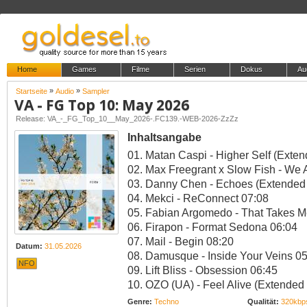
Home
Games
Filme
Serien
Dokus
Au
»
»
Startseite
Audio
Sampler
VA - FG Top 10: May 2026
Release: VA_-_FG_Top_10__May_2026-.FC139.-WEB-2026-ZzZz
Inhaltsangabe
01. Matan Caspi - Higher Self (Exte
02. Max Freegrant x Slow Fish - We
03. Danny Chen - Echoes (Extended 
04. Mekci - ReConnect 07:08
05. Fabian Argomedo - That Takes M
06. Firapon - Format Sedona 06:04
07. Mail - Begin 08:20
Datum:
31.05.2026
08. Damusque - Inside Your Veins 0
NFO
09. Lift Bliss - Obsession 06:45
10. OZO (UA) - Feel Alive (Extended
Genre:
Techno
Qualität:
320kbp