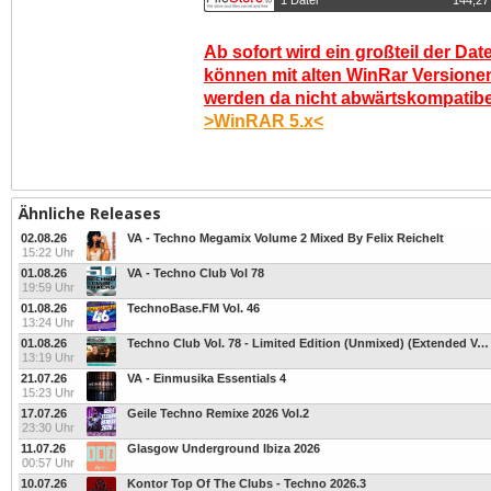
1 Datei
144,27
Ab sofort wird ein großteil der Dat
können mit alten WinRar Versionen
werden da nicht abwärtskompatibel.
>WinRAR 5.x<
Ähnliche Releases
02.08.26
VA - Techno Megamix Volume 2 Mixed By Felix Reichelt
15:22 Uhr
01.08.26
VA - Techno Club Vol 78
19:59 Uhr
01.08.26
TechnoBase.FM Vol. 46
13:24 Uhr
01.08.26
Techno Club Vol. 78 - Limited Edition (Unmixed) (Extended Versions)
13:19 Uhr
21.07.26
VA - Einmusika Essentials 4
15:23 Uhr
17.07.26
Geile Techno Remixe 2026 Vol.2
23:30 Uhr
11.07.26
Glasgow Underground Ibiza 2026
00:57 Uhr
10.07.26
Kontor Top Of The Clubs - Techno 2026.3