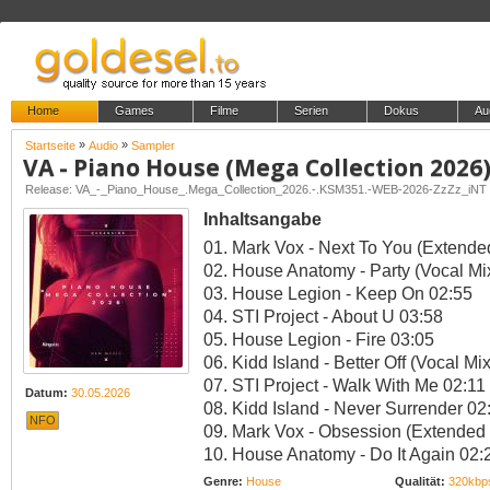
Home
Games
Filme
Serien
Dokus
Au
»
»
Startseite
Audio
Sampler
VA - Piano House (Mega Collection 2026
Release: VA_-_Piano_House_.Mega_Collection_2026.-.KSM351.-WEB-2026-ZzZz_iNT
Inhaltsangabe
01. Mark Vox - Next To You (Extende
02. House Anatomy - Party (Vocal Mi
03. House Legion - Keep On 02:55
04. STI Project - About U 03:58
05. House Legion - Fire 03:05
06. Kidd Island - Better Off (Vocal Mi
07. STI Project - Walk With Me 02:11
Datum:
30.05.2026
08. Kidd Island - Never Surrender 02
NFO
09. Mark Vox - Obsession (Extended 
10. House Anatomy - Do It Again 02:
Genre:
House
Qualität:
320kbp