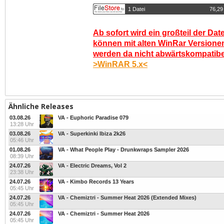
1 Datei
76,29
Ab sofort wird ein großteil der Dat
können mit alten WinRar Versionen
werden da nicht abwärtskompatibel.
>WinRAR 5.x<
Ähnliche Releases
03.08.26
VA - Euphoric Paradise 079
13:28 Uhr
03.08.26
VA - Superkinki Ibiza 2k26
05:46 Uhr
01.08.26
VA - What People Play - Drunkwraps Sampler 2026
08:39 Uhr
24.07.26
VA - Electric Dreams, Vol 2
23:38 Uhr
24.07.26
VA - Kimbo Records 13 Years
05:45 Uhr
24.07.26
VA - Chemiztri - Summer Heat 2026 (Extended Mixes)
05:45 Uhr
24.07.26
VA - Chemiztri - Summer Heat 2026
05:45 Uhr