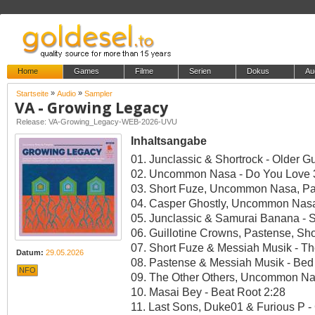
Home
Games
Filme
Serien
Dokus
Au
»
»
Startseite
Audio
Sampler
VA - Growing Legacy
Release: VA-Growing_Legacy-WEB-2026-UVU
Inhaltsangabe
01. Junclassic & Shortrock - Older Gu
02. Uncommon Nasa - Do You Love 
03. Short Fuze, Uncommon Nasa, Pa
04. Casper Ghostly, Uncommon Nasa
05. Junclassic & Samurai Banana - S
06. Guillotine Crowns, Pastense, S
07. Short Fuze & Messiah Musik - T
Datum:
29.05.2026
08. Pastense & Messiah Musik - Bed 
NFO
09. The Other Others, Uncommon Na
10. Masai Bey - Beat Root 2:28
11. Last Sons, Duke01 & Furious P 