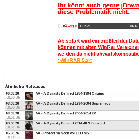
Ihr könnt auch gerne jDown
diese Problematik nicht.
1 Datei
104,46
Ab sofort wird ein großteil der Dat
können mit alten WinRar Versionen
werden da nicht abwärtskompatibel.
>WinRAR 5.x<
Ähnliche Releases
08.08.26
VA - A Dynasty Defined 1984-1994 Origins
18:53 Uhr
08.08.26
VA - A Dynasty Defined 1994-2004 Supremacy
18:53 Uhr
08.08.26
VA - A Dynasty Defined 2004-2014 2K
18:51 Uhr
08.08.26
VA - A Dynasty Defined 2014 40 & Forward
18:51 Uhr
05.08.26
VA - Protect Ya Neck Vol 1 DJ Mix
18:11 Uhr