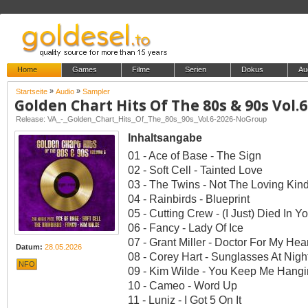
Home
Games
Filme
Serien
Dokus
Au
»
»
Startseite
Audio
Sampler
Golden Chart Hits Of The 80s & 90s Vol.6
Release: VA_-_Golden_Chart_Hits_Of_The_80s_90s_Vol.6-2026-NoGroup
Inhaltsangabe
01 - Ace of Base - The Sign
02 - Soft Cell - Tainted Love
03 - The Twins - Not The Loving Kin
04 - Rainbirds - Blueprint
05 - Cutting Crew - (I Just) Died In Y
06 - Fancy - Lady Of Ice
07 - Grant Miller - Doctor For My Hea
Datum:
28.05.2026
08 - Corey Hart - Sunglasses At Nigh
NFO
09 - Kim Wilde - You Keep Me Hang
10 - Cameo - Word Up
11 - Luniz - I Got 5 On It