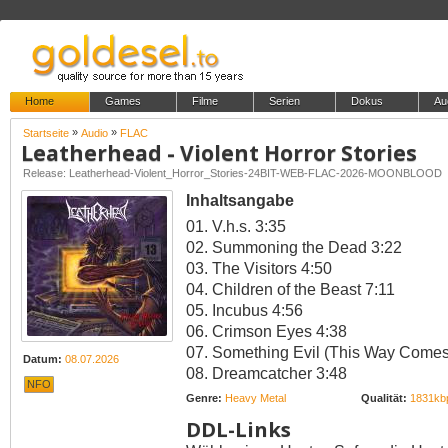
Home
Games
Filme
Serien
Dokus
Au
»
»
Startseite
Audio
FLAC
Leatherhead - Violent Horror Stories
Release: Leatherhead-Violent_Horror_Stories-24BIT-WEB-FLAC-2026-MOONBLOOD
Inhaltsangabe
01. V.h.s. 3:35
02. Summoning the Dead 3:22
03. The Visitors 4:50
04. Children of the Beast 7:11
05. Incubus 4:56
06. Crimson Eyes 4:38
07. Something Evil (This Way Comes
Datum:
08.07.2026
08. Dreamcatcher 3:48
NFO
Genre:
Heavy Metal
Qualität:
1831kb
DDL-Links