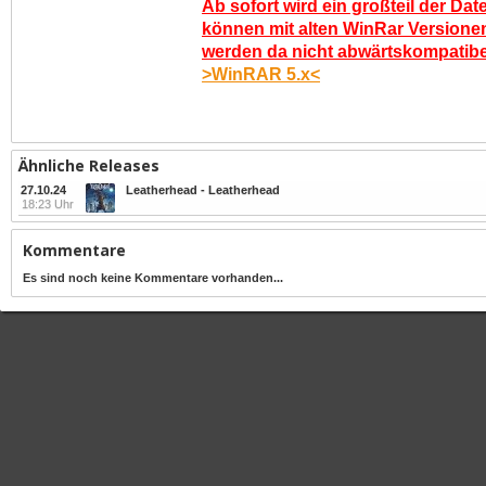
Ab sofort wird ein großteil der Dat
können mit alten WinRar Versionen
werden da nicht abwärtskompatibel.
>WinRAR 5.x<
Ähnliche Releases
27.10.24
Leatherhead - Leatherhead
18:23 Uhr
Kommentare
Es sind noch keine Kommentare vorhanden...