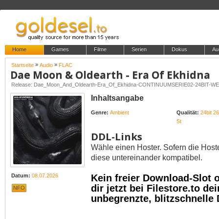
Home
Games
Filme
Serien
Dokus
Au
»
»
Startseite
Audio
FLAC
Dae Moon & Oldearth - Era Of Ekhidna
Release: Dae_Moon_And_Oldearth-Era_Of_Ekhidna-CONTINUUMSERIE02-24BIT-W
Inhaltsangabe
Genre:
Ambient
Qualität:
24bit 2
St
DDL-Links
Wähle einen Hoster. Sofern die Host
diese untereinander kompatibel.
Datum:
08.07.2026
Kein freier Download-Slot
dir jetzt bei Filestore.to 
NFO
unbegrenzte, blitzschnelle