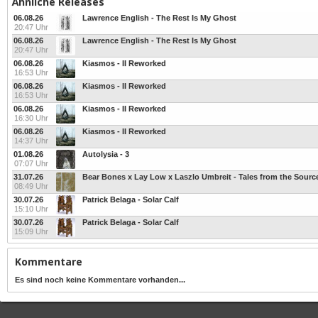
Ähnliche Releases
06.08.26
Lawrence English - The Rest Is My Ghost
20:47 Uhr
06.08.26
Lawrence English - The Rest Is My Ghost
20:47 Uhr
06.08.26
Kiasmos - II Reworked
16:53 Uhr
06.08.26
Kiasmos - II Reworked
16:53 Uhr
06.08.26
Kiasmos - II Reworked
16:30 Uhr
06.08.26
Kiasmos - II Reworked
14:37 Uhr
01.08.26
Autolysia - 3
07:07 Uhr
31.07.26
Bear Bones x Lay Low x Laszlo Umbreit - Tales from the Sourc
08:49 Uhr
30.07.26
Patrick Belaga - Solar Calf
15:10 Uhr
30.07.26
Patrick Belaga - Solar Calf
15:09 Uhr
Kommentare
Es sind noch keine Kommentare vorhanden...