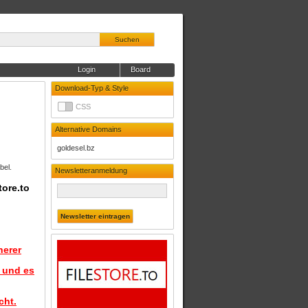
Suchen
Login
Board
Download-Typ & Style
CSS
Alternative Domains
goldesel.bz
bel.
Newsletteranmeldung
tore.to
herer
d und es
cht.