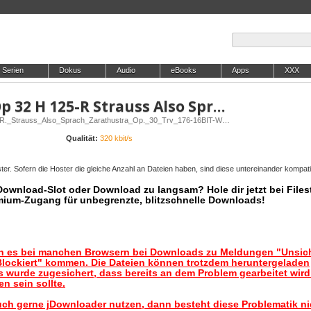
Serien
Dokus
Audio
eBooks
Apps
XXX
VA-Holst The Planets Op 32 H 125-R Strauss Also Sprach Zarathustra Op 30 Trv 176-16BIT-WEB-FLAC-2017-SYMPHONY
Release: VA-Holst_The_Planets_Op._32_H._125-R._Strauss_Also_Sprach_Zarathustra_Op._30_Trv_176-16BIT-WEB-FLAC-2017-SYMPHONY
Qualität:
320 kbit/s
er. Sofern die Hoster die gleiche Anzahl an Dateien haben, sind diese untereinander kompati
 Download-Slot oder Download zu langsam? Hole dir jetzt bei Files
mium-Zugang für unbegrenzte, blitzschnelle Downloads!
nn es bei manchen Browsern bei Downloads zu Meldungen "Unsic
lockiert" kommen. Die Dateien können trotzdem heruntergeladen
 wurde zugesichert, dass bereits an dem Problem gearbeitet wir
n sein sollte.
uch gerne jDownloader nutzen, dann besteht diese Problematik ni