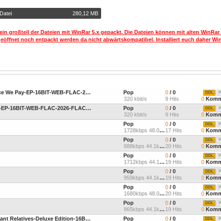
Datei
280,12 MB
ein großteil der Dateien mit WinRar 5.x gepackt. Die Dateien können mit alten WinRar
geöffnet noch entpackt werden da nicht abwärtskompatibel. Installiert euch daher Win
Playing With Knives-The Price We Pay-EP-16BIT-WEB-FLAC-2026-FLACCiD
Pop
0
/ 0
DDL
P
320 kbit/s
9 Hits
0
Komm
ENDERA-A Blooming Doom-EP-16BIT-WEB-FLAC-2026-FLACCiD
Pop
0
/ 0
DDL
P
320 kbit/s
9 Hits
0
Komm
Pop
0
/ 0
DDL
P
1728kbps 48.0kHz
17 Hits
0
Komm
Pop
0
/ 0
DDL
P
888kbps 44.1kHz
20 Hits
0
Komm
Pop
0
/ 0
DDL
P
1712kbps 44.1kHz
19 Hits
0
Komm
Pop
0
/ 0
DDL
P
959kbps 44.1kHz
19 Hits
0
Komm
Pop
0
/ 0
DDL
P
1680kbps 48.0kHz
20 Hits
0
Komm
Pop
0
/ 0
DDL
P
865kbps 44.1kHz
19 Hits
0
Komm
Nas And Damian Marley-Distant Relatives-Deluxe Edition-16BIT-WEB-FLAC-2010-LSM
Pop
0
/ 0
DDL
P