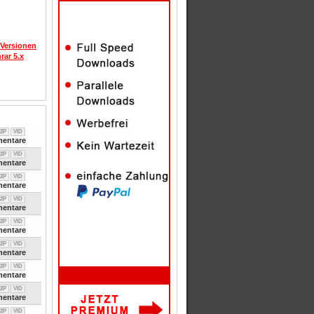
 Versionen
rar 5.x
2P
VID
entare
2P
VID
entare
2P
VID
entare
2P
VID
entare
2P
VID
entare
2P
VID
entare
2P
VID
entare
2P
VID
entare
2P
VID