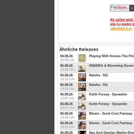
1 
Ab sofort wird 
wie 4.x weder 
>WinRAR 5.x<
Ähnliche Releases
06.08.26
20:35 Uhr
06.08.26
20:35 Uhr
06.08.26
Naisha - 911
19:16 Uhr
06.08.26
Naisha - 911
19:15 Uhr
06.08.26
Keith Forsey - Dynamite
19:07 Uhr
06.08.26
Keith Forsey - Dynamite
19:07 Uhr
06.08.26
Blums - Sunk Cost Fantasy
19:06 Uhr
06.08.26
Blums - Sunk Cost Fantasy
19:05 Uhr
06.08.26