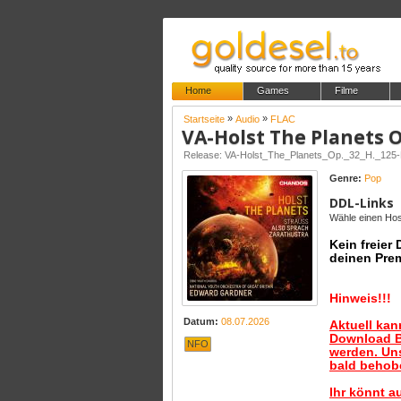
Home
Games
Filme
»
»
Startseite
Audio
FLAC
Genre:
Pop
DDL-Links
Wähle einen Host
Kein freier
deinen Pre
Hinweis!!!
Datum:
08.07.2026
Aktuell ka
Download B
NFO
werden. Uns
bald behobe
Ihr könnt a