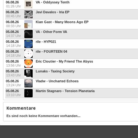
06.08.26
VA - Oddyssey Tenth
01:26 Uhr
06.08.26
Javi Davalos - Iria EP
00:45 Uhr
06.08.26
Kian Gast - Many Moons Ago EP
00:33 Uhr
05.08.26
VA - Other Form VA
14:37 Uhr
05.08.26
rile - HYP021
14:18 Uhr
05.08.26
rile - FOURTEEN 04
14:18 Uhr
05.08.26
Eric Cloutier - My Friend The Abyss
13:56 Uhr
05.08.26
Lunaks - Taxing Society
13:43 Uhr
05.08.26
Vladw - Uncharted Echoes
13:24 Uhr
05.08.26
Martin Stagnaro - Tension Planetaria
13:10 Uhr
Kommentare
Es sind noch keine Kommentare vorhanden...