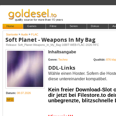
Home
Games
Filme
Serien
Dokus
Au
»
»
Startseite
Audio
FLAC
Soft Planet - Weapons In My Bag
Release: Soft_Planet-Weapons_In_My_Bag-16BIT-WEB-FLAC-2026-HFC
Inhaltsangabe
Genre:
Techno
Qualität:
876 kb
DDL-Links
Wähle einen Hoster. Sofern die Host
diese untereinander kompatibel.
Kein freier Download-Slot
Datum:
08.07.2026
dir jetzt bei Filestore.to 
unbegrenzte, blitzschnelle
NFO