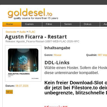
Home
Games
Filme
Serien
Dokus
Au
»
»
Startseite
Audio
FLAC
Agustn Ficarra - Restart
Release: Agustin_Ficarra-Restart-16BIT-WEB-FLAC-2026-HFC
Inhaltsangabe
Genre:
House
Qualität:
987 kb
DDL-Links
Wähle einen Hoster. Sofern die Host
diese untereinander kompatibel.
Kein freier Download-Slot
Datum:
08.07.2026
dir jetzt bei Filestore.to 
unbegrenzte, blitzschnelle
NFO