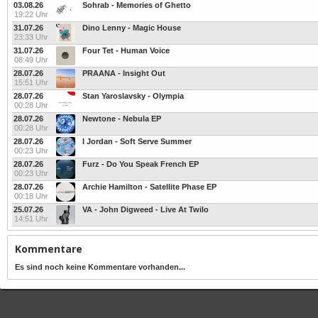
03.08.26
Sohrab - Memories of Ghetto
19:22 Uhr
31.07.26
Dino Lenny - Magic House
23:33 Uhr
31.07.26
Four Tet - Human Voice
08:49 Uhr
28.07.26
PRAANA - Insight Out
15:51 Uhr
28.07.26
Stan Yaroslavsky - Olympia
00:28 Uhr
28.07.26
Newtone - Nebula EP
00:28 Uhr
28.07.26
I Jordan - Soft Serve Summer
00:23 Uhr
28.07.26
Furz - Do You Speak French EP
00:23 Uhr
28.07.26
Archie Hamilton - Satellite Phase EP
00:18 Uhr
25.07.26
VA - John Digweed - Live At Twilo
14:51 Uhr
Kommentare
Es sind noch keine Kommentare vorhanden...