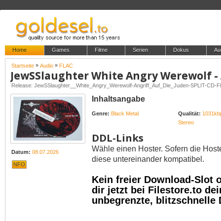
Home
Games
Filme
Serien
Dokus
Au
»
»
Startseite
Audio
FLAC
Release: JewSSlaughter__White_Angry_Werewolf-Angriff_Auf_Die_Juden-SPLIT-C
Inhaltsangabe
Genre:
Black Metal
Qualität:
1031kb
Stereo
DDL-Links
Wähle einen Hoster. Sofern die Host
Datum:
08.07.2026
diese untereinander kompatibel.
NFO
Kein freier Download-Slot
dir jetzt bei Filestore.to 
unbegrenzte, blitzschnelle