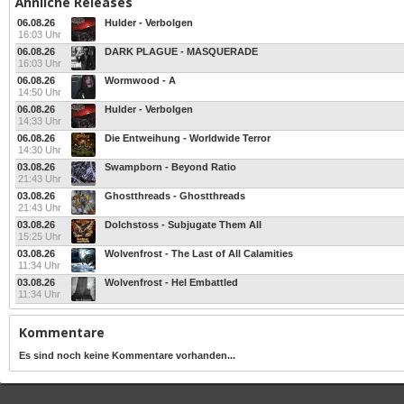
Ähnliche Releases
06.08.26
Hulder - Verbolgen
16:03 Uhr
06.08.26
DARK PLAGUE - MASQUERADE
16:03 Uhr
06.08.26
Wormwood - A
14:50 Uhr
06.08.26
Hulder - Verbolgen
14:33 Uhr
06.08.26
Die Entweihung - Worldwide Terror
14:30 Uhr
03.08.26
Swampborn - Beyond Ratio
21:43 Uhr
03.08.26
Ghostthreads - Ghostthreads
21:43 Uhr
03.08.26
Dolchstoss - Subjugate Them All
15:25 Uhr
03.08.26
Wolvenfrost - The Last of All Calamities
11:34 Uhr
03.08.26
Wolvenfrost - Hel Embattled
11:34 Uhr
Kommentare
Es sind noch keine Kommentare vorhanden...