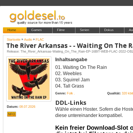
Home
Games
Filme
Serien
Dokus
Au
»
»
Startseite
Audio
FLAC
The River Arkansas - - Waiting On The 
Release: The_River_Arkansas-Waiting_On_The_Rain-EP-16BIT-WEB-FLAC-2022-O
Inhaltsangabe
01. Waiting On The Rain
02. Weebles
03. Squirrel Jam
04. Tall Grass
Genre:
Folk .
Qualität:
320 kbit
DDL-Links
Datum:
08.07.2026
Wähle einen Hoster. Sofern die Host
NFO
diese untereinander kompatibel.
Kein freier Download-Slot