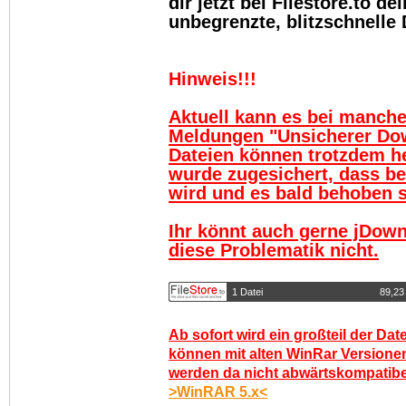
dir jetzt bei Filestore.to 
unbegrenzte, blitzschnelle
Hinweis!!!
Aktuell kann es bei manch
Meldungen "Unsicherer Do
Dateien können trotzdem h
wurde zugesichert, dass be
wird und es bald behoben se
Ihr könnt auch gerne jDown
diese Problematik nicht.
1 Datei
89,23
Ab sofort wird ein großteil der Dat
können mit alten WinRar Versionen
werden da nicht abwärtskompatibel.
>WinRAR 5.x<