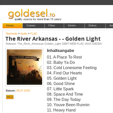
Home
Games
Filme
Serien
Dokus
Au
»
»
Startseite
Audio
FLAC
The River Arkansas - - Golden Light
Release: The_River_Arkansas-Golden_Light-16BIT-WEB-FLAC-2015-OBZEN
Inhaltsangabe
01. A Place To Rest
02. Baby Ya Do
03. Cold Lonesome Feeling
04. Find Our Hearts
05. Golden Light
06. Good Shine
07. Little Spark
Datum:
08.07.2026
08. Space And Time
NFO
09. The Day Today
10. Youve Been Runnin
11. Heavy Hand