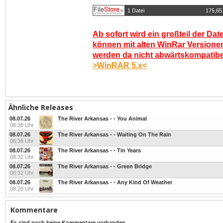
1 Datei
175,65
Ab sofort wird ein großteil der Dat
können mit alten WinRar Versionen
werden da nicht abwärtskompatibel.
>WinRAR 5.x<
Ähnliche Releases
08.07.26
The River Arkansas - - You Animal
08:38 Uhr
08.07.26
The River Arkansas - - Waiting On The Rain
08:38 Uhr
08.07.26
The River Arkansas - - Tin Years
08:32 Uhr
08.07.26
The River Arkansas - - Green Bridge
08:32 Uhr
08.07.26
The River Arkansas - - Any Kind Of Weather
08:29 Uhr
Kommentare
Es sind noch keine Kommentare vorhanden...