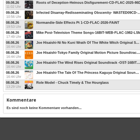
09.08.26
Roots of Deception-Heinous Disfigurement-CD-FLAC-2025-86
11:02 Uhr
09.08.26
Infected Disarray-Redisseminating Obscenity- WASTED09CD-PER249CD-BLP0429 -REISS
10:56 Uhr
08.08.26
Normandie-Side Effects Pt 1-CD-FLAC-2026-FAiNT
19:53 Uhr
08.08.26
Mike Post-Television Theme Songs-16BIT-WEB-FLAC-1982-LS
17:49 Uhr
08.08.26
Joe Hisaishi-Ni No Kuni Wrath Of The White Witch Original Soundtrack -OST-16BIT-WEB-FLAC-2013-SYMPHONY
16:44 Uhr
08.08.26
Joe Hisaishi-Tokyo Family Original Motion Picture Soundtrack -OST-16BIT-WEB-FLAC-2013-SYMPHONY
16:44 Uhr
08.08.26
Joe Hisaishi-The Wind Rises Original Soundtrack -OST-16BIT-WEB-FLAC-2013-SYMPHONY
16:44 Uhr
08.08.26
Joe Hisaishi-The Tale Of The Princess Kaguya Original Soundtrack -OST-16BIT-WEB-FLAC-2013-SYMPHONY
16:44 Uhr
08.08.26
Role Model - Chuck Timely & The Hourglass
13:29 Uhr
Kommentare
Es sind noch keine Kommentare vorhanden...