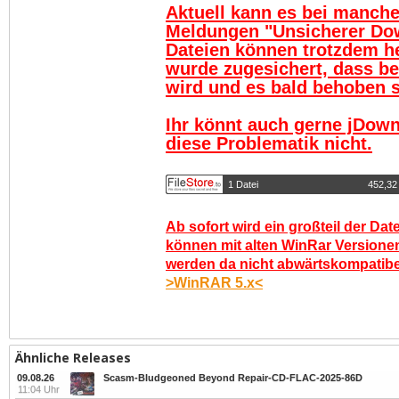
Aktuell kann es bei manch
Meldungen "Unsicherer Do
Dateien können trotzdem h
wurde zugesichert, dass be
wird und es bald behoben se
Ihr könnt auch gerne jDown
diese Problematik nicht.
1 Datei
452,32
Ab sofort wird ein großteil der Dat
können mit alten WinRar Versionen
werden da nicht abwärtskompatibel.
>WinRAR 5.x<
Ähnliche Releases
09.08.26
Scasm-Bludgeoned Beyond Repair-CD-FLAC-2025-86D
11:04 Uhr