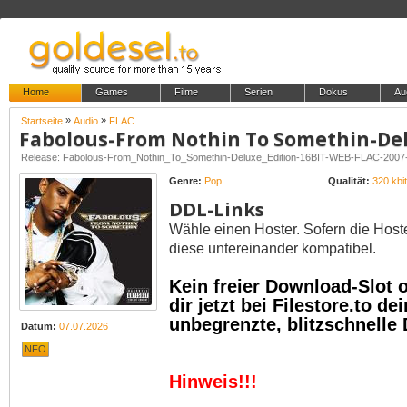
Home
Games
Filme
Serien
Dokus
Au
»
»
Startseite
Audio
FLAC
Release: Fabolous-From_Nothin_To_Somethin-Deluxe_Edition-16BIT-WEB-FLAC-200
Genre:
Pop
Qualität:
320 kbit
DDL-Links
Wähle einen Hoster. Sofern die Host
diese untereinander kompatibel.
Kein freier Download-Slot
dir jetzt bei Filestore.to 
unbegrenzte, blitzschnelle
Datum:
07.07.2026
NFO
Hinweis!!!