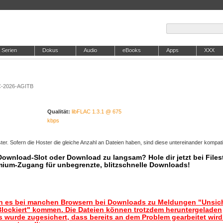
Serien
Dokus
Audio
eBooks
Apps
XXX
AC-2026-AGITB
Qualität:
libFLAC 1.3.1 @ 675
kbps
er. Sofern die Hoster die gleiche Anzahl an Dateien haben, sind diese untereinander kompati
 Download-Slot oder Download zu langsam? Hole dir jetzt bei Files
mium-Zugang für unbegrenzte, blitzschnelle Downloads!
nn es bei manchen Browsern bei Downloads zu Meldungen "Unsic
lockiert" kommen. Die Dateien können trotzdem heruntergeladen
 wurde zugesichert, dass bereits an dem Problem gearbeitet wir