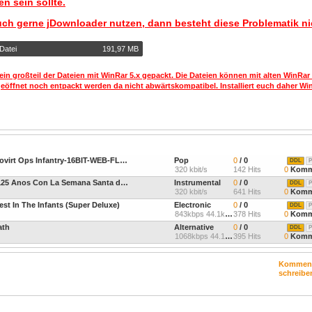
n sein sollte.
uch gerne jDownloader nutzen, dann besteht diese Problematik ni
Datei
191,97 MB
ein großteil der Dateien mit WinRar 5.x gepackt. Die Dateien können mit alten WinRar
geöffnet noch entpackt werden da nicht abwärtskompatibel. Installiert euch daher Win
Virtuoso And Snowgoons-Covirt Ops Infantry-16BIT-WEB-FLAC-2013-LSM
Pop
0
/ 0
DDL
P
320 kbit/s
142 Hits
0
Komm
Rgto De Infanteria Soria 9 - 125 Anos Con La Semana Santa de Sevilla
Instrumental
0
/ 0
DDL
P
320 kbit/s
641 Hits
0
Komm
t In The Infants (Super Deluxe)
Electronic
0
/ 0
DDL
P
843kbps 44.1kHz
378 Hits
0
Komm
ath
Alternative
0
/ 0
DDL
P
1068kbps 44.1kHz
395 Hits
0
Komm
Kommen
schreibe