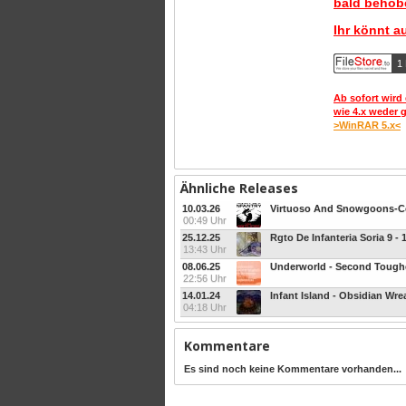
bald behobe
Ihr könnt a
1 
Ab sofort wird 
wie 4.x weder 
>WinRAR 5.x<
Ähnliche Releases
10.03.26
00:49 Uhr
25.12.25
13:43 Uhr
08.06.25
Underworld - Second Toughes
22:56 Uhr
14.01.24
Infant Island - Obsidian Wre
04:18 Uhr
Kommentare
Es sind noch keine Kommentare vorhanden...