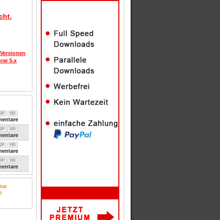
cht.
 Versionen
rar 5.x
2P
VID
entare
2P
VID
entare
2P
VID
entare
2P
VID
entare
tar
n