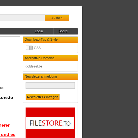
Suchen
Login
Board
Download-Typ & Style
CSS
Alternative Domains
goldesel.bz
Newsletteranmeldung
bel.
tore.to
herer
d und es