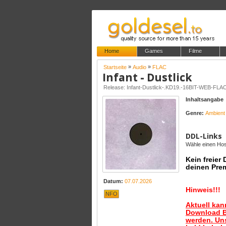
Home
Games
Filme
»
»
Startseite
Audio
FLAC
Infant - Dustlick
Release: Infant-Dustlick-.KD19.-16BIT-WEB-FL
Inhaltsangabe
Genre:
Ambient
DDL-Links
Wähle einen Host
Kein freier
deinen Pre
Datum:
07.07.2026
Hinweis!!!
NFO
Aktuell ka
Download B
werden. Uns