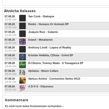
Ähnliche Releases
07.08.26
Yan Cook - Dialogue
22:00 Uhr
07.08.26
Reeko - Humans Or Animals EP
21:56 Uhr
07.08.26
Joaquin Ruiz - Galactic
21:55 Uhr
07.08.26
Inland - Metatlantic
21:55 Uhr
07.08.26
Anthony Linell - Layers of Reality
21:53 Uhr
07.08.26
Kristian Heikkila, CDtrax - Grind EP
19:44 Uhr
07.08.26
DJ Dextro, Tommy Wada - X Travaganza EP
19:44 Uhr
07.08.26
Ajnkana - Neuro Cellars
19:44 Uhr
07.08.26
Various Artists - Connection Series #A13
19:42 Uhr
07.08.26
A D H S - Odysseus
19:42 Uhr
Kommentare
Es sind noch keine Kommentare vorhanden...