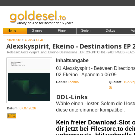
Home
Games
Filme
Serien
Dokus
Au
»
»
Startseite
Audio
FLAC
Alexskyspirit, Ekeino - Destinations EP 
Release: Alexskyspirit_and_Ekeino-Destinations._EP_23-.PITCH61.-24BIT-WEB-FLA
Inhaltsangabe
01.Alexskyspirit - Between Direction
02.Ekeino - Apanemia 06:09
Genre:
Techno
Qualität:
1527kbp
St
DDL-Links
Wähle einen Hoster. Sofern die Host
Datum:
07.07.2026
diese untereinander kompatibel.
NFO
Kein freier Download-Slot
dir jetzt bei Filestore.to 