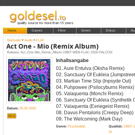
Home
Games
Filme
Serien
Dokus
Au
»
»
Startseite
Audio
FLAC
Act One - Mio (Remix Album)
Release: Act_One-Mio_Remix_Album-24BIT-WEB-FLAC-2026-FALCON
Inhaltsangabe
01. Aure Entulva (Oksha Remix)
02. Sanctuary Of Eukleia (Jumpstree
03. Martian Time Slip (Inpsyde Out)
04. Puhpowee (Psilocyburns Remix)
05. Valaquenta (Monchi Remix)
06. Sanctuary Of Eukleia (Synthetik
07. Valaquenta (Eeriegeist Remix)
Datum:
05.06.2026
08. Davus Pentaloris (Creepy Deep)
NFO
09. The Welcoming (Mark Day)
Genre:
Psychedelic
Qualität:
24BIT 
St