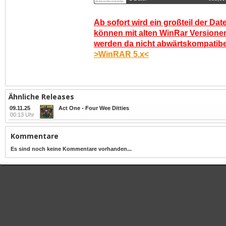
Ab sofort wird ein großteil der Dat
können mit alten WinRar Versionen
werden da nicht abwärtskompatibel.
>WinRAR 5.x<
Ähnliche Releases
09.11.25
Act One - Four Wee Ditties
00:13 Uhr
Kommentare
Es sind noch keine Kommentare vorhanden...