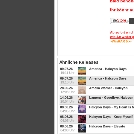
bald behobe
Ihr könnt a
1 
Ab sofort wird 
wie 4.x weder 
>WinRAR 5.x<
Ähnliche Releases
09.07.26
America - Halcyon Days
19:11 Uhr
09.07.26
America - Halcyon Days
19:10 Uhr
28.06.26
Amelia Warner - Halcyon
12:03 Uhr
14.06.26
Lament - Goodbye, Halcyon
20:04 Uhr
08.06.26
Halcyon Days - My Heart Is
04:05 Uhr
08.06.26
Halcyon Days - Keep Myself
04:05 Uhr
08.06.26
Halcyon Days - Elevate
04:03 Uhr