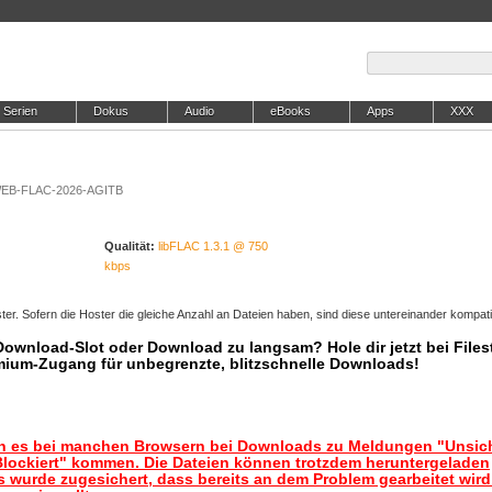
Serien
Dokus
Audio
eBooks
Apps
XXX
WEB-FLAC-2026-AGITB
Qualität:
libFLAC 1.3.1 @ 750
kbps
er. Sofern die Hoster die gleiche Anzahl an Dateien haben, sind diese untereinander kompati
 Download-Slot oder Download zu langsam? Hole dir jetzt bei Files
mium-Zugang für unbegrenzte, blitzschnelle Downloads!
nn es bei manchen Browsern bei Downloads zu Meldungen "Unsic
lockiert" kommen. Die Dateien können trotzdem heruntergeladen
 wurde zugesichert, dass bereits an dem Problem gearbeitet wir