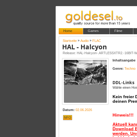
Home
Games
Filme
»
»
Startseite
Audio
FLAC
HAL - Halcyon
Release: HAL-Halcyon-.ARTLESSXTR2.-16BIT-
Inhaltsangabe
Genre:
Techno
DDL-Links
Wähle einen Host
Kein freier
deinen Pre
Datum:
02.06.2026
Hinweis!!!
NFO
Aktuell ka
Download B
werden. Uns