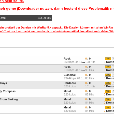
n sein sollte.
uch gerne jDownloader nutzen, dann besteht diese Problematik ni
Datei
133,09 MB
ein großteil der Dateien mit WinRar 5.x gepackt. Die Dateien können mit alten WinRar
geöffnet noch entpackt werden da nicht abwärtskompatibel. Installiert euch daher Win
Rock
0
/ 0
DDL
P
959kbps 44.1kHz
128 Hits
0
Komm
Rock
0
/ 0
DDL
P
916kbps 44.1kHz
93 Hits
0
Komm
Classical
0
/ 0
DDL
P
1344kbps 48.0kHz
83 Hits
0
Komm
 Days
Hardcore
0
/ 0
DDL
P
320 kbit/s
101 Hits
0
Komm
 My Compass
Metal
0
/ 0
DDL
P
320 kbit/s
86 Hits
0
Komm
 From Sinking
Metal
0
/ 0
DDL
P
320 kbit/s
84 Hits
0
Komm
Metal
0
/ 0
DDL
P
320 kbit/s
84 Hits
0
Komm