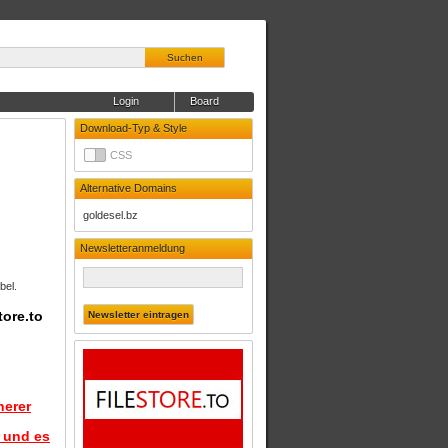
Suchen
Login
Board
Download-Typ & Style
CSS
Alternative Domains
goldesel.bz
Newsletteranmeldung
bel.
tore.to
herer
d und es