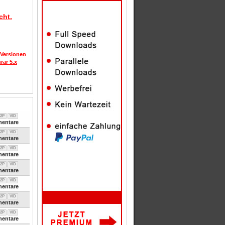
cht.
 Versionen
rar 5.x
2P
VID
entare
2P
VID
entare
2P
VID
entare
2P
VID
entare
2P
VID
entare
2P
VID
entare
2P
VID
entare