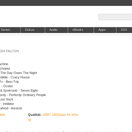
Serien
Dokus
Audio
eBooks
Apps
XXX
2024-FALCON
achine
ychopaz
t The Day Owes The Night
ribble - Crazy House
v - Best Trip
 - Ocelot
& Synkronic - Seven Eight
ordy - Perfectly Ordinary People
 Lost Sock
- Inhibitor
afood - Auracid
elic
Qualität:
24BIT 1662kbps 44.1Khz
St