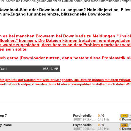
er. Sofern die Hoster die gleiche Anzahl an Dateien haben, sind diese untereinander kompati
 Download-Slot oder Download zu langsam? Hole dir jetzt bei Files
mium-Zugang für unbegrenzte, blitzschnelle Downloads!
nn es bei manchen Browsern bei Downloads zu Meldungen "Unsic
lockiert" kommen. Die Dateien können trotzdem heruntergeladen
 wurde zugesichert, dass bereits an dem Problem gearbeitet wir
n sein sollte.
uch gerne jDownloader nutzen, dann besteht diese Problematik ni
Datei
963,13 MB
ein großteil der Dateien mit WinRar 5.x gepackt. Die Dateien können mit alten WinRar
geöffnet noch entpackt werden da nicht abwärtskompatibel. Installiert euch daher Win
top 7
Psychedelic
0
/ 0
DDL
P
16BIT 971kkbps 44.1Khz St
143 Hits
0
Komm
y Izlane
Psychedelic
0
/ 0
DDL
P
16BIT 929kkbps 44.1Khz St
139 Hits
0
Komm