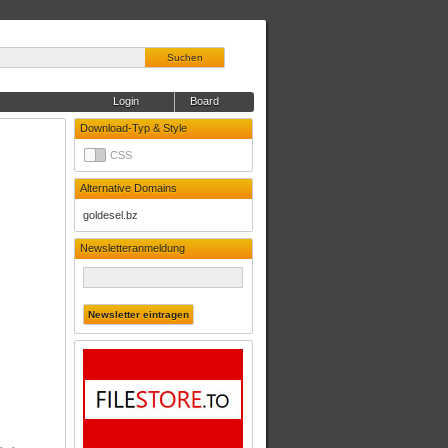
Suchen
Login
Board
Download-Typ & Style
CSS
Alternative Domains
goldesel.bz
Newsletteranmeldung