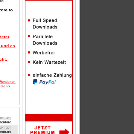
bel.
tore.to
herer
d und es
cht.
 Versionen
rar 5.x
2P
VID
entare
2P
VID
entare