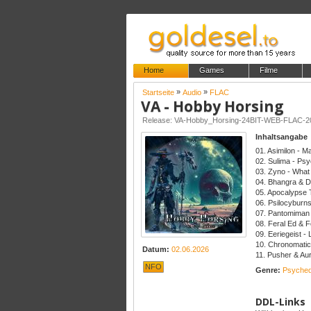
Home
Games
Filme
»
»
Startseite
Audio
FLAC
VA - Hobby Horsing
Release: VA-Hobby_Horsing-24BIT-WEB-FLAC-
Inhaltsangabe
01. Asimilon - M
02. Sulima - Ps
03. Zyno - Wha
04. Bhangra & D
05. Apocalypse T
06. Psilocyburns
07. Pantomiman 
08. Feral Ed & F
09. Eeriegeist -
10. Chronomatic 
Datum:
02.06.2026
11. Pusher & Aur
NFO
Genre:
Psyched
DDL-Links