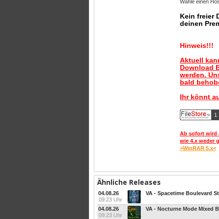
Wähle einen Host
Kein freier
deinen Pre
Hinweis!!!
Aktuell ka
Download B
werden. Uns
bald behobe
Ihr könnt a
1 
Ab sofort wird 
wie 4.x weder 
>WinRAR 5.x<
Ähnliche Releases
04.08.26
VA - Spacetime Boulevard S
09:23 Uhr
04.08.26
VA - Nocturne Mode Mixed B
09:23 Uhr