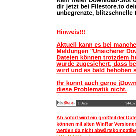
Kein freier Download-Slot
dir jetzt bei Filestore.to 
unbegrenzte, blitzschnelle
Hinweis!!!
Aktuell kann es bei manch
Meldungen "Unsicherer Do
Dateien können trotzdem h
wurde zugesichert, dass be
wird und es bald behoben se
Ihr könnt auch gerne jDown
diese Problematik nicht.
1 Datei
344,52
Ab sofort wird ein großteil der Dat
können mit alten WinRar Versionen
werden da nicht abwärtskompatibel.