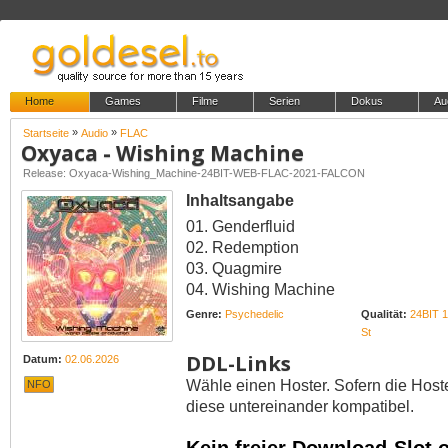
Home
Games
Filme
Serien
Dokus
Au
»
»
Startseite
Audio
FLAC
Oxyaca - Wishing Machine
Release: Oxyaca-Wishing_Machine-24BIT-WEB-FLAC-2021-FALCON
Inhaltsangabe
01. Genderfluid
02. Redemption
03. Quagmire
04. Wishing Machine
Genre:
Psychedelic
Qualität:
24BIT 
St
DDL-Links
Datum:
02.06.2026
Wähle einen Hoster. Sofern die Host
NFO
diese untereinander kompatibel.