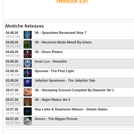
>WinRAR 5.x<
Ähnliche Releases
04.08.26
VA - Spacetime Boulevard Stop 7
09:23 Uhr
04.08.26
VA - Nocturne Mode Mixed By Izlane
09:23 Uhr
04.08.26
VA - Disco Pirates
09:23 Uhr
04.08.26
Inner Lux - Atarashii
09:18 Uhr
03.08.26
Spoorea - The First Light
12:38 Uhr
03.08.26
Jellyfish Syndrome - The Jellyfish Tale
12:38 Uhr
29.07.26
VA - Stomping Ground Compiled By Darwish Vol 1
23:21 Uhr
29.07.26
VA - Night Riders Vol 3
09:32 Uhr
10.07.26
May Larke & Stephanie Watson - Dream States
10:02 Uhr
09.07.26
Atmos - The Bigger Picture
22:37 Uhr