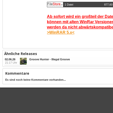
1 Datei
877,60
Ab sofort wird ein großteil der Dat
können mit alten WinRar Versionen
werden da nicht abwärtskompatibel.
>WinRAR 5.x<
Ähnliche Releases
02.06.26
Groove Hunter - Illegal Groove
21:17 Uhr
Kommentare
Es sind noch keine Kommentare vorhanden...