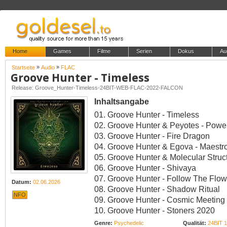
Home
Games
Filme
Serien
Dokus
Au
»
»
Startseite
Audio
FLAC
Groove Hunter - Timeless
Release: Groove_Hunter-Timeless-24BIT-WEB-FLAC-2022-FALCON
Inhaltsangabe
01. Groove Hunter - Timeless
02. Groove Hunter & Peyotes - Powe
03. Groove Hunter - Fire Dragon
04. Groove Hunter & Egova - Maestr
05. Groove Hunter & Molecular Struc
06. Groove Hunter - Shivaya
07. Groove Hunter - Follow The Flow
Datum:
02.06.2026
08. Groove Hunter - Shadow Ritual
NFO
09. Groove Hunter - Cosmic Meeting
10. Groove Hunter - Stoners 2020
Genre:
Psychedelic
Qualität:
24BIT 