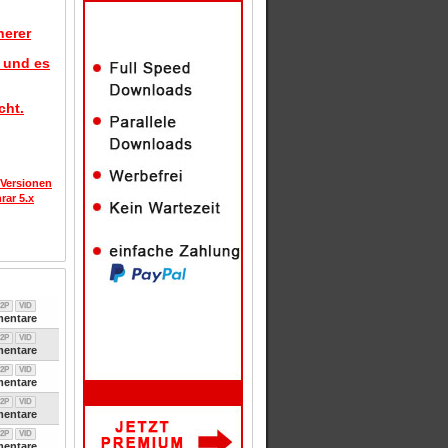
herer
d und es
cht.
 Versionen
rar 5.x
2P
VID
entare
2P
VID
entare
2P
VID
entare
2P
VID
entare
2P
VID
entare