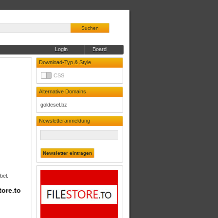
Suchen
Login
Board
Download-Typ & Style
CSS
Alternative Domains
goldesel.bz
Newsletteranmeldung
bel.
tore.to