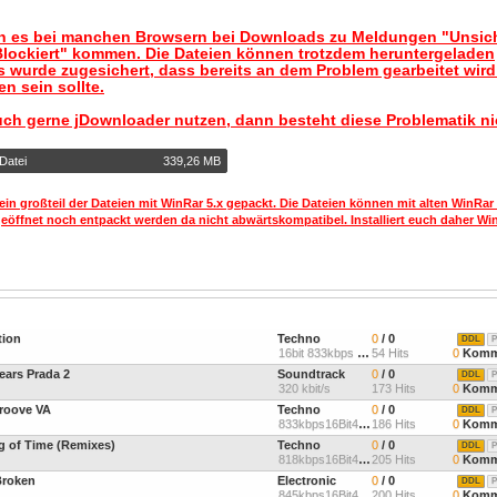
nn es bei manchen Browsern bei Downloads zu Meldungen "Unsic
lockiert" kommen. Die Dateien können trotzdem heruntergeladen
 wurde zugesichert, dass bereits an dem Problem gearbeitet wir
n sein sollte.
uch gerne jDownloader nutzen, dann besteht diese Problematik ni
Datei
339,26 MB
ein großteil der Dateien mit WinRar 5.x gepackt. Die Dateien können mit alten WinRar
geöffnet noch entpackt werden da nicht abwärtskompatibel. Installiert euch daher Win
tion
Techno
0
/ 0
DDL
P
16bit 833kbps 44,1Khz Ste
54 Hits
0
Komm
Wears Prada 2
Soundtrack
0
/ 0
DDL
P
320 kbit/s
173 Hits
0
Komm
Groove VA
Techno
0
/ 0
DDL
P
833kbps16Bit44,1kHz
186 Hits
0
Komm
ng of Time (Remixes)
Techno
0
/ 0
DDL
P
818kbps16Bit44,1kHz
205 Hits
0
Komm
 Broken
Electronic
0
/ 0
DDL
P
845kbps16Bit44,1kHz
200 Hits
0
Komm