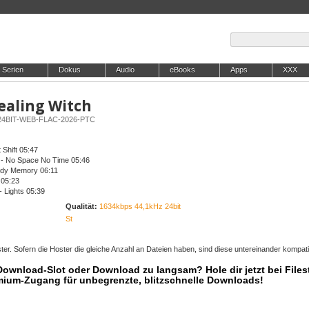
Serien
Dokus
Audio
eBooks
Apps
XXX
Healing Witch
-24BIT-WEB-FLAC-2026-PTC
 Shift 05:47
 - No Space No Time 05:46
ody Memory 06:11
 05:23
 Lights 05:39
Qualität:
1634kbps 44,1kHz 24bit
St
er. Sofern die Hoster die gleiche Anzahl an Dateien haben, sind diese untereinander kompati
 Download-Slot oder Download zu langsam? Hole dir jetzt bei Files
mium-Zugang für unbegrenzte, blitzschnelle Downloads!