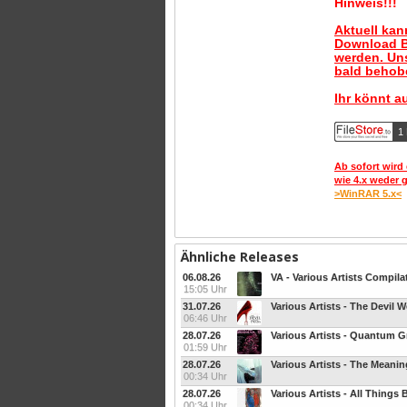
Hinweis!!!
Aktuell ka
Download B
werden. Uns
bald behobe
Ihr könnt a
1 
Ab sofort wird 
wie 4.x weder 
>WinRAR 5.x<
Ähnliche Releases
06.08.26
VA - Various Artists Compila
15:05 Uhr
31.07.26
Various Artists - The Devil 
06:46 Uhr
28.07.26
Various Artists - Quantum 
01:59 Uhr
28.07.26
Various Artists - The Meani
00:34 Uhr
28.07.26
Various Artists - All Things
00:34 Uhr