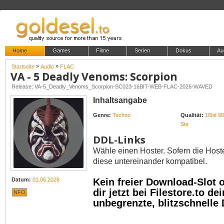
Home
Games
Filme
Serien
Dokus
Au
»
»
Startseite
Audio
FLAC
VA - 5 Deadly Venoms: Scorpion
Release: VA-5_Deadly_Venoms_Scorpion-SC023-16BIT-WEB-FLAC-2026-WAVED
Inhaltsangabe
Genre:
Techno
Qualität:
16bit 9
Ste
DDL-Links
Wähle einen Hoster. Sofern die Host
diese untereinander kompatibel.
Datum:
01.06.2026
Kein freier Download-Slot
dir jetzt bei Filestore.to 
NFO
unbegrenzte, blitzschnelle