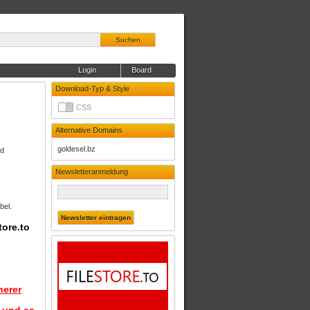
Suchen
Login
Board
Download-Typ & Style
CSS
Alternative Domains
goldesel.bz
ed
Newsletteranmeldung
bel.
tore.to
herer