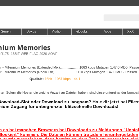
Serien
Dokus
Audio
eBooks
Apps
XXX
nnium Memories
.R2R175.-16BIT-WEB-FLAC-2026-AOVF
r - Millennium Memories (Extended Mix).................... 1063 kbps Mutagen 1.47.0 MD5: Pass
 - Millennium Memories (Radio Edit)...................... 1110 kbps Mutagen 1.47.0 MD5: Passed
Qualität:
16bit - 1087 kbps - 44,1
er. Sofern die Hoster die gleiche Anzahl an Dateien haben, sind diese untereinander kompati
 Download-Slot oder Download zu langsam? Hole dir jetzt bei Files
mium-Zugang für unbegrenzte, blitzschnelle Downloads!
nn es bei manchen Browsern bei Downloads zu Meldungen "Unsic
lockiert" kommen. Die Dateien können trotzdem heruntergeladen