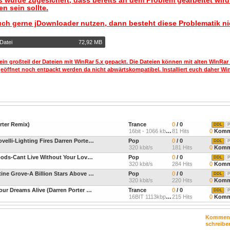
 wurde zugesichert, dass bereits an dem Problem gearbeitet wir
n sein sollte.
uch gerne jDownloader nutzen, dann besteht diese Problematik ni
Datei
72,92 MB
ein großteil der Dateien mit WinRar 5.x gepackt. Die Dateien können mit alten WinRar
geöffnet noch entpackt werden da nicht abwärtskompatibel. Installiert euch daher Win
rter Remix)
Trance
0
/ 0
DDL
P
16bit - 1066 kbps - 44,1
81 Hits
0
Komm
Mark Sherry and Christina Novelli-Lighting Fires Darren Porter and BiXX Remix - OUT295 -24BIT-WEB-FLAC-2026-MARiBOR
Pop
0
/ 0
DDL
P
320 kbit/s
181 Hits
0
Komm
Mark Sherry and Marcella Woods-Cant Live Without Your Love Darren Porter Remix - OUT290 -24BIT-WEB-FLAC-2025-AOVF
Pop
0
/ 0
DDL
P
320 kbit/s
284 Hits
0
Komm
RAM and Arctic Moon and Stine Grove-A Billion Stars Above Darren Porter Remix - NK332 -24BIT-WEB-FLAC-2025-AOVF
Pop
0
/ 0
DDL
P
320 kbit/s
220 Hits
0
Komm
Giuseppe Ottaviani - Keep Your Dreams Alive (Darren Porter Remix)
Trance
0
/ 0
DDL
P
16BIT 1113kbps 44.1Khz St
215 Hits
0
Komm
Kommen
schreibe