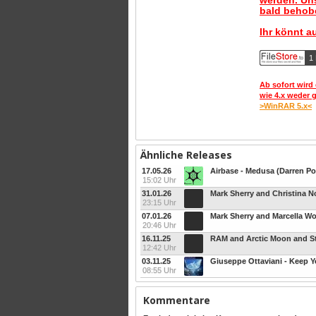
werden. Uns
bald behobe
Ihr könnt a
1 
Ab sofort wird 
wie 4.x weder 
>WinRAR 5.x<
Ähnliche Releases
17.05.26
Airbase - Medusa (Darren Po
15:02 Uhr
31.01.26
23:15 Uhr
07.01.26
20:46 Uhr
16.11.25
12:42 Uhr
03.11.25
08:55 Uhr
Kommentare