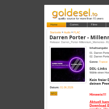
Home
Games
Filme
»
»
Startseite
Audio
FLAC
Darren Porter - Mille
Release: Darren_Porter-Millennium_Memories-
Inhaltsangabe
01. Darren Porte
02. Darren Porter
Genre:
Trance
DDL-Links
Wähle einen Host
Kein freier
deinen Pre
Datum:
01.06.2026
NFO
Hinweis!!!
Aktuell ka
Download B