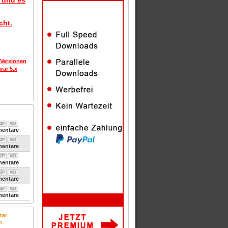
d und es
cht.
 Versionen
rar 5.x
2P
VID
entare
2P
VID
entare
2P
VID
entare
2P
VID
entare
2P
VID
entare
tar
n