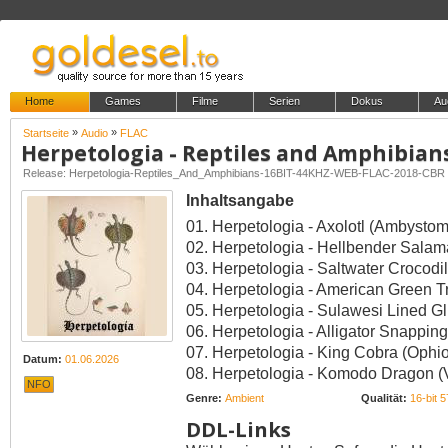
Home
Games
Filme
Serien
Dokus
Au
»
»
Startseite
Audio
FLAC
Herpetologia - Reptiles and Amphibian
Release: Herpetologia-Reptiles_And_Amphibians-16BIT-44KHZ-WEB-FLAC-2018-CBR
Inhaltsangabe
01. Herpetologia - Axolotl (Ambyst
02. Herpetologia - Hellbender Salam
03. Herpetologia - Saltwater Crocodi
04. Herpetologia - American Green T
05. Herpetologia - Sulawesi Lined Gl
06. Herpetologia - Alligator Snappin
07. Herpetologia - King Cobra (Oph
Datum:
01.06.2026
08. Herpetologia - Komodo Dragon 
NFO
Genre:
Ambient
Qualität:
16-bit 
DDL-Links