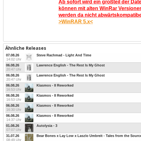
Ab sofort wird ein großteil der Dat
können mit alten WinRar Versionen
werden da nicht abwärtskompatibel.
>WinRAR 5.x<
Ähnliche Releases
07.08.26
Steve Rachmad - Light And Time
14:02 Uhr
06.08.26
Lawrence English - The Rest Is My Ghost
20:47 Uhr
06.08.26
Lawrence English - The Rest Is My Ghost
20:47 Uhr
06.08.26
Kiasmos - II Reworked
16:53 Uhr
06.08.26
Kiasmos - II Reworked
16:53 Uhr
06.08.26
Kiasmos - II Reworked
16:30 Uhr
06.08.26
Kiasmos - II Reworked
14:37 Uhr
01.08.26
Autolysia - 3
07:07 Uhr
31.07.26
Bear Bones x Lay Low x Laszlo Umbreit - Tales from the Sourc
08:49 Uhr