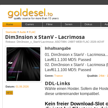
Home
Games
Filme
Serien
Dokus
Au
»
»
Startseite
Audio
FLAC
Dim3nsion x StanV - Lacrimosa
Release: Dim3nsion_x_StanV-Lacrimosa-.ASOT884.-24BIT-WEB-FLAC-2026-AOVF
Inhaltsangabe
01. Dim3nsion x StanV - Lacrimosa...........
Lavf61.1.100 MD5: Passed
02. Dim3nsion x StanV - Lacrimosa (Exten
Lavf61.1.100 MD5: Passed
Genre:
Trance
Qualität:
24bit -
DDL-Links
Datum:
01.06.2026
Wähle einen Hoster. Sofern die Host
NFO
diese untereinander kompatibel.
Kein freier Download-Slot