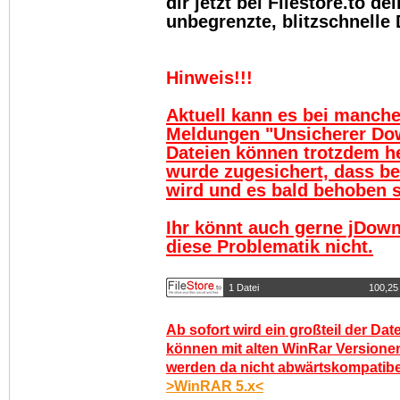
dir jetzt bei Filestore.to 
unbegrenzte, blitzschnelle
Hinweis!!!
Aktuell kann es bei manch
Meldungen "Unsicherer Do
Dateien können trotzdem h
wurde zugesichert, dass be
wird und es bald behoben se
Ihr könnt auch gerne jDown
diese Problematik nicht.
1 Datei
100,25
Ab sofort wird ein großteil der Dat
können mit alten WinRar Versionen
werden da nicht abwärtskompatibel.
>WinRAR 5.x<