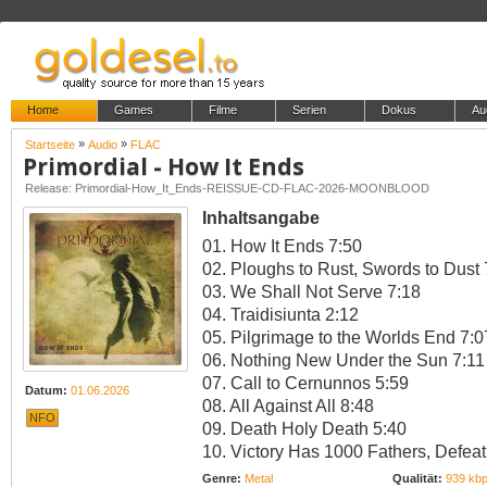
Home
Games
Filme
Serien
Dokus
Au
»
»
Startseite
Audio
FLAC
Primordial - How It Ends
Release: Primordial-How_It_Ends-REISSUE-CD-FLAC-2026-MOONBLOOD
Inhaltsangabe
01. How It Ends 7:50
02. Ploughs to Rust, Swords to Dust 
03. We Shall Not Serve 7:18
04. Traidisiunta 2:12
05. Pilgrimage to the Worlds End 7:0
06. Nothing New Under the Sun 7:11
07. Call to Cernunnos 5:59
Datum:
01.06.2026
08. All Against All 8:48
NFO
09. Death Holy Death 5:40
10. Victory Has 1000 Fathers, Defeat
Genre:
Metal
Qualität:
939 kbp