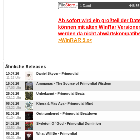
1 Datei
446,56
Ab sofort wird ein großteil der Dat
können mit alten WinRar Versionen
werden da nicht abwärtskompatibel.
>WinRAR 5.x<
Ähnliche Releases
10.07.26
Daniel Skyver - Primordial
11:22 Uhr
15.06.26
Ammanas - The Source of Primordial Wisdom
17:03 Uhr
25.05.26
Unbekannt - Primordial Beats
02:12 Uhr
08.05.26
Khora & Mas Aya - Primordial Mind
03:22 Uhr
02.05.26
Outnumbered - Primordial Beatdown
01:34 Uhr
24.02.26
Skeleton Of God - Primordial Dominion
22:52 Uhr
08.02.26
What Will Be - Primordial
00:31 Uhr