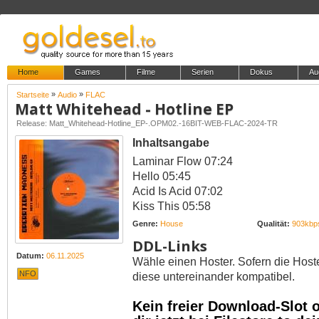
Home
Games
Filme
Serien
Dokus
Au
»
»
Startseite
Audio
FLAC
Matt Whitehead - Hotline EP
Release: Matt_Whitehead-Hotline_EP-.OPM02.-16BIT-WEB-FLAC-2024-TR
Inhaltsangabe
Laminar Flow 07:24
Hello 05:45
Acid Is Acid 07:02
Kiss This 05:58
Genre:
House
Qualität:
903kbp
DDL-Links
Datum:
06.11.2025
Wähle einen Hoster. Sofern die Host
NFO
diese untereinander kompatibel.
Kein freier Download-Slot