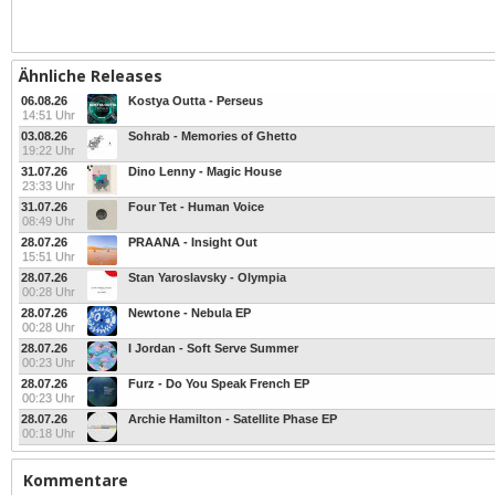
Ähnliche Releases
06.08.26
Kostya Outta - Perseus
14:51 Uhr
03.08.26
Sohrab - Memories of Ghetto
19:22 Uhr
31.07.26
Dino Lenny - Magic House
23:33 Uhr
31.07.26
Four Tet - Human Voice
08:49 Uhr
28.07.26
PRAANA - Insight Out
15:51 Uhr
28.07.26
Stan Yaroslavsky - Olympia
00:28 Uhr
28.07.26
Newtone - Nebula EP
00:28 Uhr
28.07.26
I Jordan - Soft Serve Summer
00:23 Uhr
28.07.26
Furz - Do You Speak French EP
00:23 Uhr
28.07.26
Archie Hamilton - Satellite Phase EP
00:18 Uhr
Kommentare