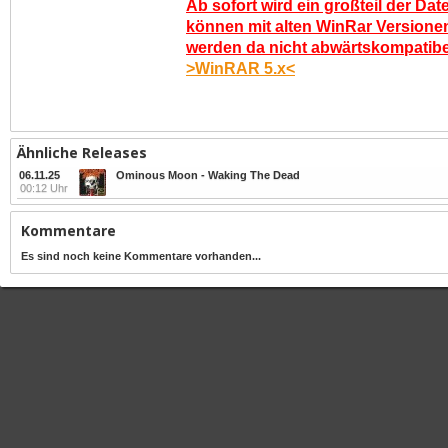
Ab sofort wird ein großteil der Dat
können mit alten WinRar Versionen
werden da nicht abwärtskompatibel.
>WinRAR 5.x<
Ähnliche Releases
06.11.25
Ominous Moon - Waking The Dead
00:12 Uhr
Kommentare
Es sind noch keine Kommentare vorhanden...