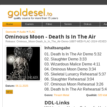
Home
Games
Filme
Serien
Dokus
Au
»
»
Startseite
Audio
FLAC
Ominous Moon - Death Is In The Air
Release: Ominous_Moon-Death_Is_In_The_Air-Demo-16BIT-WEB-FLAC-2024-VEXED
Inhaltsangabe
01. Death Is In The Air Demo 5:32
02. Slaughter Demo 3:33
03. Wizardous Malice Demo 4:11
04. Ominous Moon Demo 3:34
05. Skeletal Lunarcy Rehearsal 5:37
06. Slaughter Rehearsal 3:04
07. Ominous Moon Rehearsal 3:26
Datum:
06.11.2025
08. Death Is In The Air Rehearsal 5:
NFO
Genre:
Thrash Metal
Qualität:
320 kbit
DDL-Links