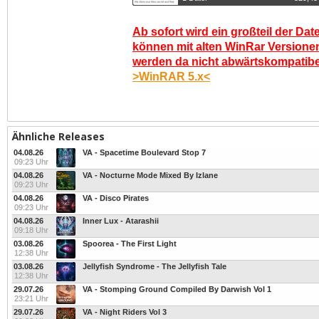
Ab sofort wird ein großteil der Dat
können mit alten WinRar Versionen
werden da nicht abwärtskompatibel.
>WinRAR 5.x<
Ähnliche Releases
04.08.26
VA - Spacetime Boulevard Stop 7
09:23 Uhr
04.08.26
VA - Nocturne Mode Mixed By Izlane
09:23 Uhr
04.08.26
VA - Disco Pirates
09:23 Uhr
04.08.26
Inner Lux - Atarashii
09:18 Uhr
03.08.26
Spoorea - The First Light
12:38 Uhr
03.08.26
Jellyfish Syndrome - The Jellyfish Tale
12:38 Uhr
29.07.26
VA - Stomping Ground Compiled By Darwish Vol 1
23:21 Uhr
29.07.26
VA - Night Riders Vol 3