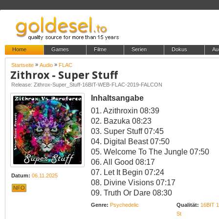
Home
Games
Filme
Serien
Dokus
Au
»
»
Startseite
Audio
FLAC
Zithrox - Super Stuff
Release: Zithrox-Super_Stuff-16BIT-WEB-FLAC-2019-FALCON
Inhaltsangabe
01. Azithroxin 08:39
02. Bazuka 08:23
03. Super Stuff 07:45
04. Digital Beast 07:50
05. Welcome To The Jungle 07:50
06. All Good 08:17
07. Let It Begin 07:24
Datum:
06.11.2025
08. Divine Visions 07:17
NFO
09. Truth Or Dare 08:30
Genre:
Psychedelic
Qualität:
16BIT 
St