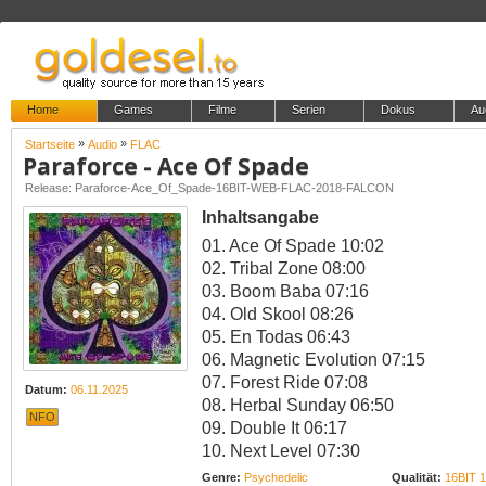
Home
Games
Filme
Serien
Dokus
Au
»
»
Startseite
Audio
FLAC
Paraforce - Ace Of Spade
Release: Paraforce-Ace_Of_Spade-16BIT-WEB-FLAC-2018-FALCON
Inhaltsangabe
01. Ace Of Spade 10:02
02. Tribal Zone 08:00
03. Boom Baba 07:16
04. Old Skool 08:26
05. En Todas 06:43
06. Magnetic Evolution 07:15
07. Forest Ride 07:08
Datum:
06.11.2025
08. Herbal Sunday 06:50
NFO
09. Double It 06:17
10. Next Level 07:30
Genre:
Psychedelic
Qualität:
16BIT 