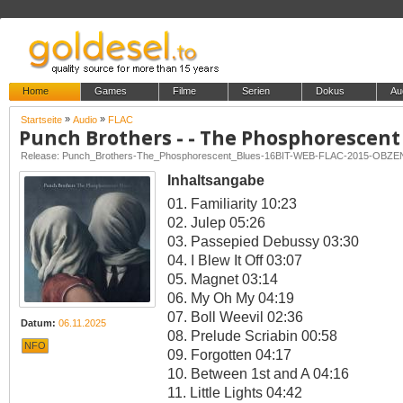
Home
Games
Filme
Serien
Dokus
Au
»
»
Startseite
Audio
FLAC
Punch Brothers - - The Phosphorescent
Release: Punch_Brothers-The_Phosphorescent_Blues-16BIT-WEB-FLAC-2015-OBZE
Inhaltsangabe
01. Familiarity 10:23
02. Julep 05:26
03. Passepied Debussy 03:30
04. I Blew It Off 03:07
05. Magnet 03:14
06. My Oh My 04:19
07. Boll Weevil 02:36
Datum:
06.11.2025
08. Prelude Scriabin 00:58
NFO
09. Forgotten 04:17
10. Between 1st and A 04:16
11. Little Lights 04:42