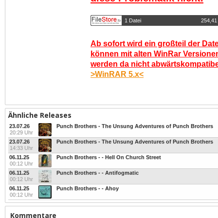
1 Datei
254,41
Ab sofort wird ein großteil der Dat
können mit alten WinRar Versionen
werden da nicht abwärtskompatibel.
>WinRAR 5.x<
Ähnliche Releases
23.07.26
Punch Brothers - The Unsung Adventures of Punch Brothers
20:29 Uhr
23.07.26
Punch Brothers - The Unsung Adventures of Punch Brothers
14:33 Uhr
06.11.25
Punch Brothers - - Hell On Church Street
00:12 Uhr
06.11.25
Punch Brothers - - Antifogmatic
00:12 Uhr
06.11.25
Punch Brothers - - Ahoy
00:12 Uhr
Kommentare