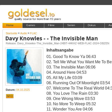
Home
Games
Filme
Serien
Dokus
Au
»
»
Startseite
Audio
FLAC
Davy Knowles - - The Invisible Man
Release: Davy_Knowles-The_Invisible_Man-24BIT-44KHZ-WEB-FLAC-2024-OBZEN
Inhaltsangabe
01. Good To Know Ya 06:43
02. Tell Me What You Want Me To Be
03. The Invisible Man 06:06
04. Around Here 04:53
05. All My Life 03:09
06. Running Out Of Moonlight 03:54
07. Welcome To The Real World 04:
Datum:
04.10.2025
08. You Love The Rain 03:30
NFO
09. One Wrong Move 03:53
10. No More To Weep 05:32
11. Wonder You Are 04:06