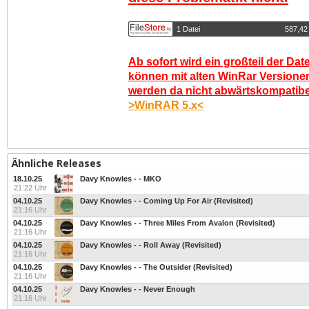
1 Datei
587,42
Ab sofort wird ein großteil der Dat
können mit alten WinRar Versionen
werden da nicht abwärtskompatibel.
>WinRAR 5.x<
Ähnliche Releases
18.10.25
Davy Knowles - - MKO
21:22 Uhr
04.10.25
Davy Knowles - - Coming Up For Air (Revisited)
21:16 Uhr
04.10.25
Davy Knowles - - Three Miles From Avalon (Revisited)
21:16 Uhr
04.10.25
Davy Knowles - - Roll Away (Revisited)
21:16 Uhr
04.10.25
Davy Knowles - - The Outsider (Revisited)
21:16 Uhr
04.10.25
Davy Knowles - - Never Enough
21:16 Uhr