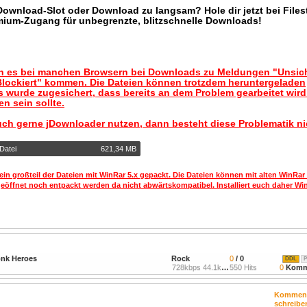
 Download-Slot oder Download zu langsam? Hole dir jetzt bei Files
mium-Zugang für unbegrenzte, blitzschnelle Downloads!
nn es bei manchen Browsern bei Downloads zu Meldungen "Unsic
lockiert" kommen. Die Dateien können trotzdem heruntergeladen
 wurde zugesichert, dass bereits an dem Problem gearbeitet wir
n sein sollte.
uch gerne jDownloader nutzen, dann besteht diese Problematik ni
Datei
621,34 MB
ein großteil der Dateien mit WinRar 5.x gepackt. Die Dateien können mit alten WinRar
geöffnet noch entpackt werden da nicht abwärtskompatibel. Installiert euch daher Win
onk Heroes
Rock
0
/ 0
DDL
P
728kbps 44.1kHz
550 Hits
0
Komm
Kommen
schreibe