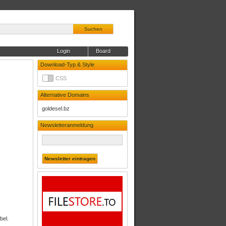
Suchen
Login
Board
Download-Typ & Style
CSS
Alternative Domains
goldesel.bz
Newsletteranmeldung
bel.