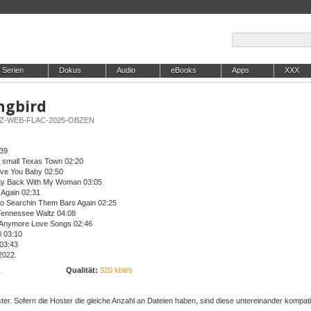
Serien
Dokus
Audio
eBooks
Apps
XXX
ongbird
6KHZ-WEB-FLAC-2025-OBZEN
:39
 small Texas Town 02:20
Love You Baby 02:50
ay Back With My Woman 03:05
Again 02:31
Go Searchin Them Bars Again 02:25
Tennessee Waltz 04:08
 Anymore Love Songs 02:46
l 03:10
 03:43
2022.
.
Qualität:
320 kbit/s
er. Sofern die Hoster die gleiche Anzahl an Dateien haben, sind diese untereinander kompati