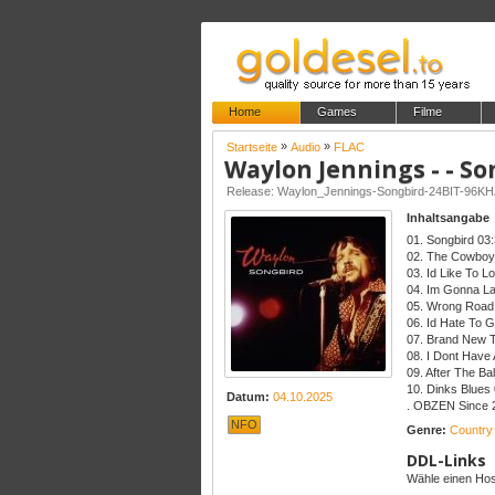
Home
Games
Filme
»
»
Startseite
Audio
FLAC
Waylon Jennings - - S
Release: Waylon_Jennings-Songbird-24BIT-9
Inhaltsangabe
01. Songbird 03
02. The Cowboy
03. Id Like To 
04. Im Gonna L
05. Wrong Road 
06. Id Hate To 
07. Brand New 
08. I Dont Have
09. After The Bal
10. Dinks Blues
Datum:
04.10.2025
. OBZEN Since 
NFO
Genre:
Country 
DDL-Links
Wähle einen Host