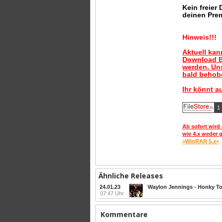
Kein freier
deinen Pre
Hinweis!!!
Aktuell ka
Download B
werden. Uns
bald behobe
Ihr könnt a
1 
Ab sofort wird 
wie 4.x weder 
>WinRAR 5.x<
Ähnliche Releases
24.01.23
Waylon Jennings - Honky T
07:47 Uhr
Kommentare