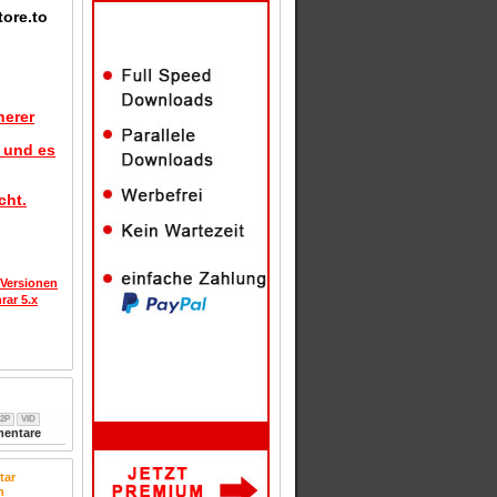
tore.to
herer
d und es
cht.
 Versionen
rar 5.x
2P
VID
entare
tar
n