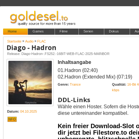
Home
Games
Filme
Serien
Dokus
Au
»
»
Startseite
Audio
FLAC
Diago - Hadron
Release: Diago-Hadron-.FS252.-16BIT-WEB-FLAC-2025-MARiBOR
Inhaltsangabe
01.Hadron (02:40)
02.Hadron (Extended Mix) (07:19)
Genre:
Trance
Qualität:
16-Bit 
kbps
DDL-Links
Wähle einen Hoster. Sofern die Host
Datum:
04.10.2025
diese untereinander kompatibel.
NFO
Kein freier Download-Slot
dir jetzt bei Filestore.to 