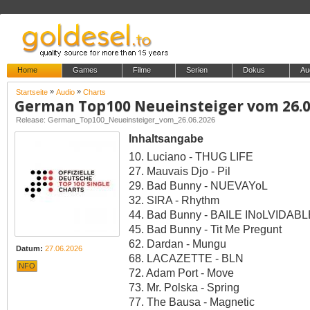
Home
Games
Filme
Serien
Dokus
Au
»
»
Startseite
Audio
Charts
German Top100 Neueinsteiger vom 26.0
Release: German_Top100_Neueinsteiger_vom_26.06.2026
Inhaltsangabe
10. Luciano - THUG LIFE
27. Mauvais Djo - Pil
29. Bad Bunny - NUEVAYoL
32. SIRA - Rhythm
44. Bad Bunny - BAILE INoLVIDABL
45. Bad Bunny - Tit Me Pregunt
62. Dardan - Mungu
Datum:
27.06.2026
68. LACAZETTE - BLN
NFO
72. Adam Port - Move
73. Mr. Polska - Spring
77. The Bausa - Magnetic