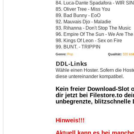
84. Luca-Dante Spadafora - WIR 
85. Oliver Tree - Miss You
89. Bad Bunny - EoO
92. Mauvais Djo - Maladie
93. Rihanna - Don't Stop The Music
96. Empire Of The Sun - We Are The
98. Kings Of Leon - Sex on Fire
99. BUNT. - TRIPPIN
Genre:
Pop
Qualität:
320 kbit
DDL-Links
Wähle einen Hoster. Sofern die Host
diese untereinander kompatibel.
Kein freier Download-Slot
dir jetzt bei Filestore.to 
unbegrenzte, blitzschnelle
Hinweis!!!
Aktuell kann es bei manch