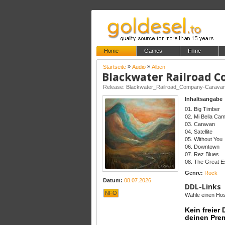
Home
Games
Filme
»
»
Startseite
Audio
Alben
Blackwater Railroad C
Release: Blackwater_Railroad_Company-Cara
Inhaltsangabe
01. Big Timber
02. Mi Bella Ca
03. Caravan
04. Satellite
05. Without You
06. Downtown
07. Rez Blues
08. The Great 
Genre:
Rock
Datum:
08.07.2026
DDL-Links
NFO
Wähle einen Host
Kein freier
deinen Pre