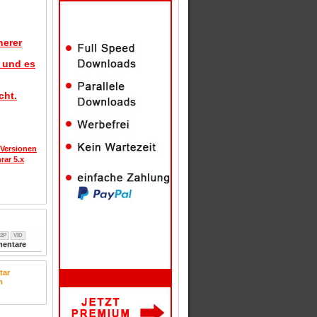
herer
d und es
cht.
 Versionen
rar 5.x
2P
VID
entare
tar
n