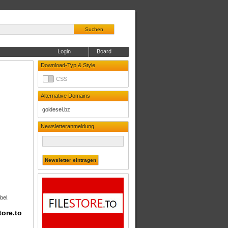
Suchen
Login
Board
Download-Typ & Style
CSS
Alternative Domains
goldesel.bz
Newsletteranmeldung
bel.
tore.to