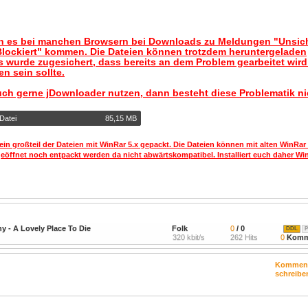
nn es bei manchen Browsern bei Downloads zu Meldungen "Unsic
lockiert" kommen. Die Dateien können trotzdem heruntergeladen
 wurde zugesichert, dass bereits an dem Problem gearbeitet wir
n sein sollte.
uch gerne jDownloader nutzen, dann besteht diese Problematik ni
Datei
85,15 MB
ein großteil der Dateien mit WinRar 5.x gepackt. Die Dateien können mit alten WinRar
geöffnet noch entpackt werden da nicht abwärtskompatibel. Installiert euch daher Win
 - A Lovely Place To Die
Folk
0
/ 0
DDL
P
320 kbit/s
262 Hits
0
Komm
Kommen
schreibe