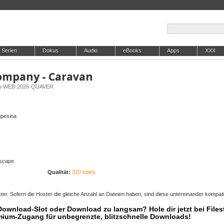
Serien
Dokus
Audio
eBooks
Apps
XXX
ompany - Caravan
van-WEB-2026-QUAVER
mpesina
Escape
Qualität:
320 kbit/s
er. Sofern die Hoster die gleiche Anzahl an Dateien haben, sind diese untereinander kompati
 Download-Slot oder Download zu langsam? Hole dir jetzt bei Files
mium-Zugang für unbegrenzte, blitzschnelle Downloads!