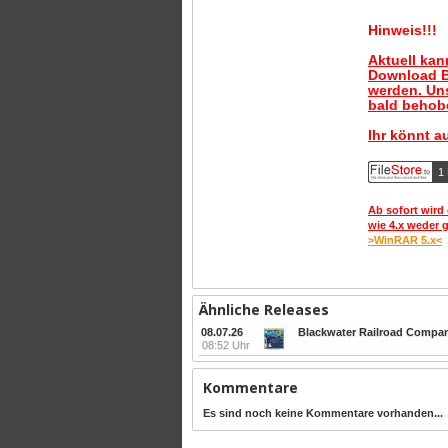
Hinweis!!!
Aktuell ka
Download B
werden. Uns
bald behobe
Ihr könnt a
1 
Ab sofort wird 
wie 4.x weder 
>WinRAR 5.x<
Ähnliche Releases
08.07.26
Blackwater Railroad Company
08:52 Uhr
Kommentare
Es sind noch keine Kommentare vorhanden...