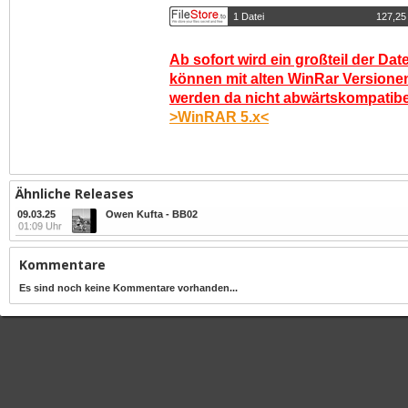
1 Datei
127,25
Ab sofort wird ein großteil der Dat
können mit alten WinRar Versionen
werden da nicht abwärtskompatibel.
>WinRAR 5.x<
Ähnliche Releases
09.03.25
Owen Kufta - BB02
01:09 Uhr
Kommentare
Es sind noch keine Kommentare vorhanden...