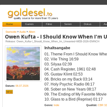
Home
Games
Filme
Serien
Dokus
Au
»
»
Startseite
Audio
Alben
Owen Kufta - I Should Know When I'm
Release: Owen_Kufta-I_Should_Know_When_Im_Unwanted-WEB-2026-ENRiCH
Inhaltsangabe
01. Theme From I Should Know Whe
02. Vile Thing 16:59
03. Silyaa 02:39
04. Cash Register, 1961 02:48
05. Gustav Klimt 02:53
06. Bricks on my Back 03:14
07. Holy Psychic Radio 06:17
Datum:
06.07.2026
08. Sober on New Years 08:17
NFO
09. The Ending of My Favorite Movie
10. Glass to a Bird (Reprise) 01:17
Genre:
Indie
Qualität:
CBR 32