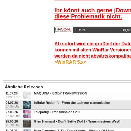
Ihr könnt auch gerne jDown
diese Problematik nicht.
1 Datei
119,84
Ab sofort wird ein großteil der Dat
können mit alten WinRar Versionen
werden da nicht abwärtskompatibel.
>WinRAR 5.x<
Ähnliche Releases
11.07.26
MAQUINA - BODY TRANSMISSION
11:08 Uhr
04.07.26
Infinite Redshift - From the tachyon transmission
14:54 Uhr
27.06.26
Telepathy - Transmissions 2 0
13:02 Uhr
25.06.26
Glen Hansard - Don't Settle (Vol 2 - Transmissions West)
20:38 Uhr
11.06.26
Mike Campbell & The Dirty Knobs - Mission Of Mercy