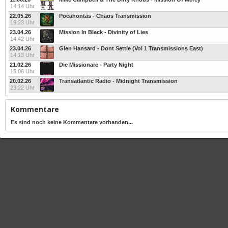
14:14 Uhr
22.05.26
Pocahontas - Chaos Transmission
19:23 Uhr
23.04.26
Mission In Black - Divinity of Lies
14:42 Uhr
23.04.26
Glen Hansard - Dont Settle (Vol 1 Transmissions East)
14:13 Uhr
21.02.26
Die Missionare - Party Night
15:06 Uhr
20.02.26
Transatlantic Radio - Midnight Transmission
23:22 Uhr
Kommentare
Es sind noch keine Kommentare vorhanden...