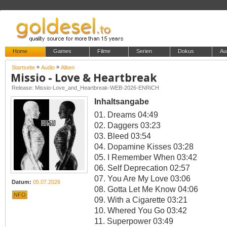
Home
Games
Filme
Serien
Dokus
Au
»
»
Startseite
Audio
Alben
Missio - Love & Heartbreak
Release: Missio-Love_and_Heartbreak-WEB-2026-ENRiCH
Inhaltsangabe
01. Dreams 04:49
02. Daggers 03:23
03. Bleed 03:54
04. Dopamine Kisses 03:28
05. I Remember When 03:42
06. Self Deprecation 02:57
07. You Are My Love 03:06
Datum:
05.07.2026
08. Gotta Let Me Know 04:06
NFO
09. With a Cigarette 03:21
10. Whered You Go 03:42
11. Superpower 03:49