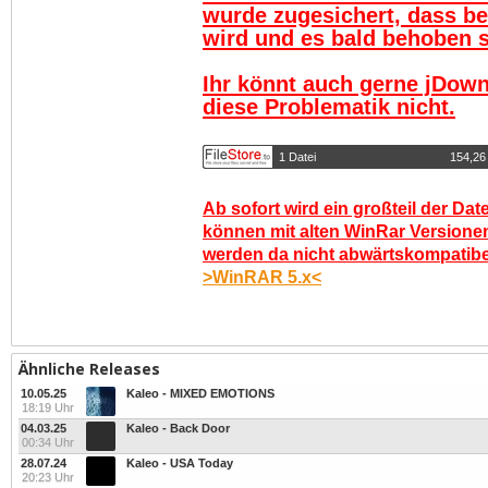
wurde zugesichert, dass be
wird und es bald behoben se
Ihr könnt auch gerne jDown
diese Problematik nicht.
1 Datei
154,26
Ab sofort wird ein großteil der Dat
können mit alten WinRar Versionen
werden da nicht abwärtskompatibel.
>WinRAR 5.x<
Ähnliche Releases
10.05.25
Kaleo - MIXED EMOTIONS
18:19 Uhr
04.03.25
Kaleo - Back Door
00:34 Uhr
28.07.24
Kaleo - USA Today
20:23 Uhr