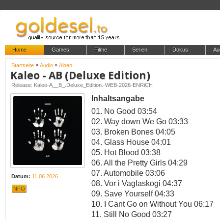
Home
Games
Filme
Serien
Dokus
Au
»
»
Startseite
Audio
Alben
Kaleo - AB (Deluxe Edition)
Release: Kaleo-A__B_.Deluxe_Edition.-WEB-2026-ENRiCH
Inhaltsangabe
01. No Good 03:54
02. Way down We Go 03:33
03. Broken Bones 04:05
04. Glass House 04:01
05. Hot Blood 03:38
06. All the Pretty Girls 04:29
07. Automobile 03:06
Datum:
11.06.2026
08. Vor i Vaglaskogi 04:37
NFO
09. Save Yourself 04:33
10. I Cant Go on Without You 06:17
11. Still No Good 03:27