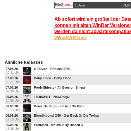
1 Datei
59,86
Ab sofort wird ein großteil der Dat
können mit alten WinRar Versionen
werden da nicht abwärtskompatibel.
>WinRAR 5.x<
Ähnliche Releases
07.08.26
G Ravon - Princess Drill
10:21 Uhr
07.08.26
Baby Flaco - Baby Flaco
10:21 Uhr
07.08.26
Pooh Shiesty - All Eyes on Shiest
09:39 Uhr
06.08.26
1300SAINT - NewDrug2
20:58 Uhr
06.08.26
Derez De'Shon - I'm Not Ok But -
19:13 Uhr
06.08.26
BloodHound Q50 - Get Back Or Die Trying
19:13 Uhr
06.08.26
FattMack - Mr Did It By Hisself 3
15:35 Uhr