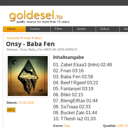
Home
Games
Filme
Serien
Dokus
Au
»
»
Startseite
Audio
Alben
Onsy - Baba Fen
Release: Onsy-Baba_Fen-WEB-AR-2026-ENRiCH
Inhaltsangabe
01. Zabet Ekaa3 (Intro) 02:48
02. Fnan 03:16
03. Baba Fen 02:58
04. Beef f Rgeef 03:22
05. Fantanyel 03:19
06. Blikii 02:15
07. BlengElRas 01:44
Datum:
31.05.2026
08. Sa7raaa 02:33
NFO
09. Bucket Zaki 01:44
10. T7kesh la2 01:33
Genre:
Rap
Qualität:
CBR 32